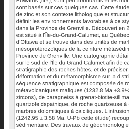
Edwards (NY), sont peu abondants et les mo
sont basés sur ces quelques cas. Cette étude
de zinc et son contexte lithologique et structu
définir les environnements favorables à ce sty
dans la Province de Grenville. Découvert en 2
est situé à l’Île-du-Grand-Calumet, au Québ
d’Ottawa et se trouve dans des unités de mar
mésoprotérozoïques de la ceinture métasédim
Province de Grenville. Une cartographie détail
sur le sud de l’Île du Grand Calumet afin de ca
stratigraphie des roches hôtes, et de préciser 
déformation et du métamorphisme sur la distri
séquence stratigraphique est composée de r
métavolcaniques mafiques (1232.8 Ma +3.9/-
zircons), de paragneiss à grenat-biotite-sillima
quartzofeldspathique, de roche quartzeuse à 
marbres dolomitiques à calcitiques. L’intrusi
(1242.95 ± 3.58 Ma, U-Pb cette étude) recou
sédimentaire. Des travaux de géochronologi