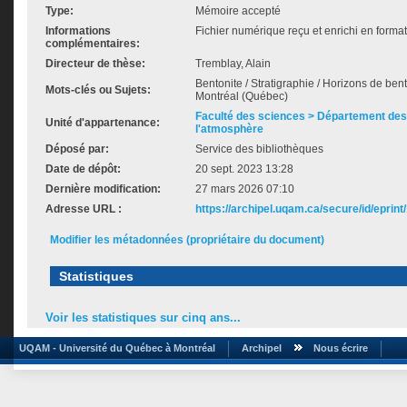
Type:
Mémoire accepté
Informations
Fichier numérique reçu et enrichi en forma
complémentaires:
Directeur de thèse:
Tremblay, Alain
Bentonite / Stratigraphie / Horizons de bent
Mots-clés ou Sujets:
Montréal (Québec)
Faculté des sciences > Département des 
Unité d'appartenance:
l'atmosphère
Déposé par:
Service des bibliothèques
Date de dépôt:
20 sept. 2023 13:28
Dernière modification:
27 mars 2026 07:10
Adresse URL :
https://archipel.uqam.ca/secure/id/eprint
Modifier les métadonnées (propriétaire du document)
Statistiques
Voir les statistiques sur cinq ans...
UQAM - Université du Québec à Montréal
Archipel
Nous écrire