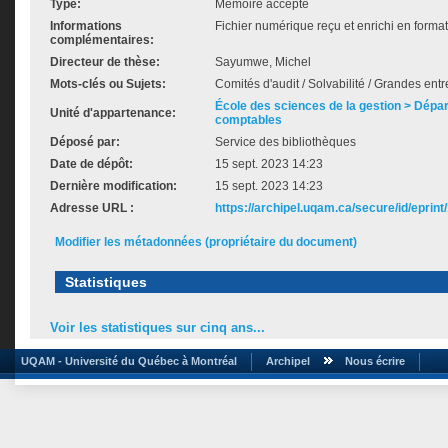
Type:
Mémoire accepté
Informations
Fichier numérique reçu et enrichi en forma
complémentaires:
Directeur de thèse:
Sayumwe, Michel
Mots-clés ou Sujets:
Comités d'audit / Solvabilité / Grandes en
École des sciences de la gestion > Dép
Unité d'appartenance:
comptables
Déposé par:
Service des bibliothèques
Date de dépôt:
15 sept. 2023 14:23
Dernière modification:
15 sept. 2023 14:23
Adresse URL :
https://archipel.uqam.ca/secure/id/eprint
Modifier les métadonnées (propriétaire du document)
Statistiques
Voir les statistiques sur cinq ans...
UQAM - Université du Québec à Montréal
Archipel
Nous écrire