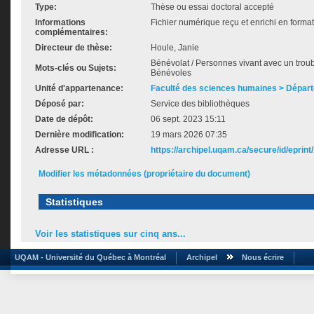
Type:
Thèse ou essai doctoral accepté
Informations
Fichier numérique reçu et enrichi en forma
complémentaires:
Directeur de thèse:
Houle, Janie
Bénévolat / Personnes vivant avec un troub
Mots-clés ou Sujets:
Bénévoles
Unité d'appartenance:
Faculté des sciences humaines > Dépar
Déposé par:
Service des bibliothèques
Date de dépôt:
06 sept. 2023 15:11
Dernière modification:
19 mars 2026 07:35
Adresse URL :
https://archipel.uqam.ca/secure/id/eprint
Modifier les métadonnées (propriétaire du document)
Statistiques
Voir les statistiques sur cinq ans...
UQAM - Université du Québec à Montréal
Archipel
Nous écrire