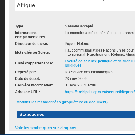
Afrique.
Type:
Mémoire accepté
Informations
Le mémoire a été numérisé tel que transmis
complémentaires:
Directeur de thèse:
Piquet, Hélène
Haut commissariat des Nations unies pour l
Mots-clés ou Sujets:
international, Rapatriement, Réfugié, Afriq
Faculté de science politique et de droit
Unité d'appartenance:
juridiques
Déposé par:
RB Service des bibliothèques
Date de dépôt:
23 janv. 2009
Dernière modification:
01 nov. 2014 02:08
Adresse URL :
https://archipel.uqam.ca/secure/id/eprint
Modifier les métadonnées (propriétaire du document)
Statistiques
Voir les statistiques sur cinq ans...