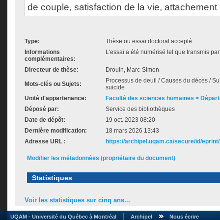
de couple, satisfaction de la vie, attachement
Type:
Thèse ou essai doctoral accepté
Informations
L'essai a été numérisé tel que transmis par 
complémentaires:
Directeur de thèse:
Drouin, Marc-Simon
Processus de deuil / Causes du décès / Sui
Mots-clés ou Sujets:
suicide
Unité d'appartenance:
Faculté des sciences humaines > Dépar
Déposé par:
Service des bibliothèques
Date de dépôt:
19 oct. 2023 08:20
Dernière modification:
18 mars 2026 13:43
Adresse URL :
https://archipel.uqam.ca/secure/id/eprint
Modifier les métadonnées (propriétaire du document)
Statistiques
Voir les statistiques sur cinq ans...
UQAM - Université du Québec à Montréal
Archipel
Nous écrire