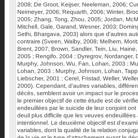
2008; De Groot, Keijser, Neeleman, 2006; Curr
Neimeyer, 2006; Requarth, 2006; Winter, Bro
2005; Zhang, Tong, Zhou, 2005; Jordan, Mc
Mitchell, Gale, Garand, Wesner, 2003; Doming
Sethi, Bhargava, 2003) alors que d'autres aut
contraire (Sveen, Walby, 2008; Melhem, Morit
Brent, 2007; Brown, Sandler, Tein, Liu, Haine,
2005 ; Rengifo, 2004 ; Dyregrov, Nordanger, 
Murphy, Johnson, Wu, Fan, Lohan, 2003 ; Mu
Lohan, 2003 ; Murphy, Johnson, Lohan, Tappe
Liebscher, 2001 ; Cerel, Fristad, Weller, Welle
2000). Cependant, d'autres variables, différen
décès, semblent avoir un impact sur le proces
le premier objectif de cette étude est de vérifi
endeuillées par le suicide de leur conjoint on
deuil plus difficile que les veuves endeuillée
intentionnel. Le deuxième objectif est d'exami
variables, dont la qualité de la relation conjuga
de la vie et le type d'attachement avant le dé