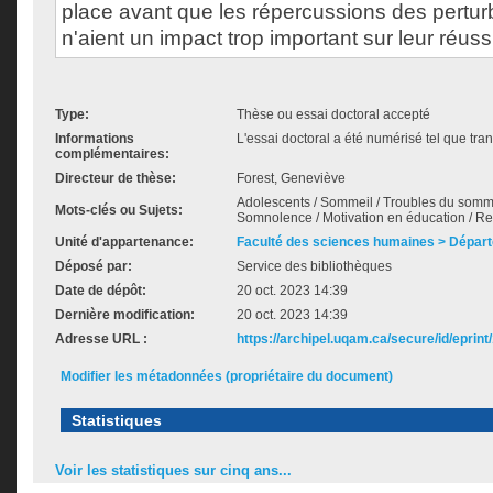
place avant que les répercussions des pertu
n'aient un impact trop important sur leur réus
Type:
Thèse ou essai doctoral accepté
Informations
L'essai doctoral a été numérisé tel que tran
complémentaires:
Directeur de thèse:
Forest, Geneviève
Adolescents / Sommeil / Troubles du somme
Mots-clés ou Sujets:
Somnolence / Motivation en éducation / R
Unité d'appartenance:
Faculté des sciences humaines > Dépar
Déposé par:
Service des bibliothèques
Date de dépôt:
20 oct. 2023 14:39
Dernière modification:
20 oct. 2023 14:39
Adresse URL :
https://archipel.uqam.ca/secure/id/eprint
Modifier les métadonnées (propriétaire du document)
Statistiques
Voir les statistiques sur cinq ans...