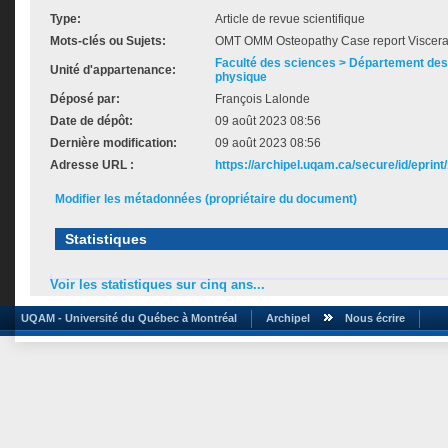
Type:
Article de revue scientifique
Mots-clés ou Sujets:
OMT OMM Osteopathy Case report Viscera
Faculté des sciences > Département des 
Unité d'appartenance:
physique
Déposé par:
François Lalonde
Date de dépôt:
09 août 2023 08:56
Dernière modification:
09 août 2023 08:56
Adresse URL :
https://archipel.uqam.ca/secure/id/eprint
Modifier les métadonnées (propriétaire du document)
Statistiques
Voir les statistiques sur cinq ans...
UQAM - Université du Québec à Montréal
Archipel
Nous écrire