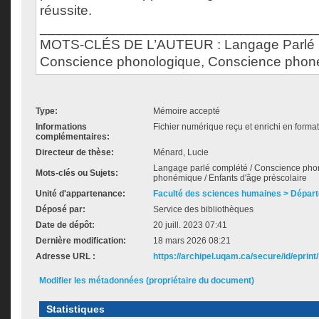
réussite.
___________________________________
MOTS-CLÉS DE L’AUTEUR : Langage Parlé 
Conscience phonologique, Conscience pho
Type:
Mémoire accepté
Informations
Fichier numérique reçu et enrichi en forma
complémentaires:
Directeur de thèse:
Ménard, Lucie
Langage parlé complété / Conscience ph
Mots-clés ou Sujets:
phonémique / Enfants d'âge préscolaire
Unité d'appartenance:
Faculté des sciences humaines > Départ
Déposé par:
Service des bibliothèques
Date de dépôt:
20 juill. 2023 07:41
Dernière modification:
18 mars 2026 08:21
Adresse URL :
https://archipel.uqam.ca/secure/id/eprint
Modifier les métadonnées (propriétaire du document)
Statistiques