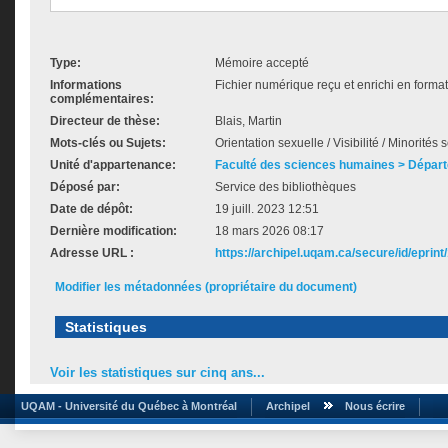
Type:
Mémoire accepté
Informations
Fichier numérique reçu et enrichi en forma
complémentaires:
Directeur de thèse:
Blais, Martin
Mots-clés ou Sujets:
Orientation sexuelle / Visibilité / Minorités
Unité d'appartenance:
Faculté des sciences humaines > Départ
Déposé par:
Service des bibliothèques
Date de dépôt:
19 juill. 2023 12:51
Dernière modification:
18 mars 2026 08:17
Adresse URL :
https://archipel.uqam.ca/secure/id/eprint
Modifier les métadonnées (propriétaire du document)
Statistiques
Voir les statistiques sur cinq ans...
UQAM - Université du Québec à Montréal
Archipel
Nous écrire