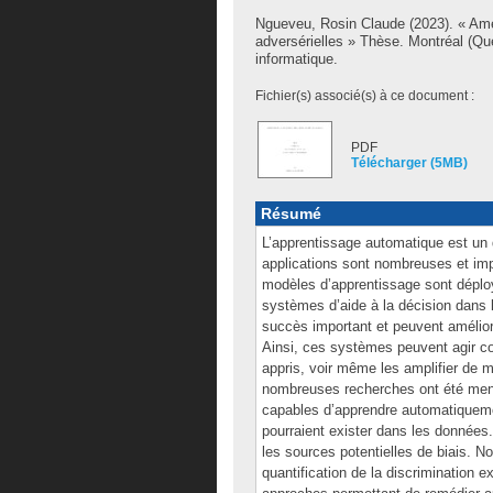
Ngueveu, Rosin Claude
(2023). « Amé
adversérielles » Thèse. Montréal (Q
informatique.
Fichier(s) associé(s) à ce document :
PDF
Télécharger (5MB)
Résumé
L’apprentissage automatique est un 
applications sont nombreuses et im
modèles d’apprentissage sont déplo
systèmes d’aide à la décision dans l
succès important et peuvent améliore
Ainsi, ces systèmes peuvent agir co
appris, voir même les amplifier de m
nombreuses recherches ont été men
capables d’apprendre automatiquemen
pourraient exister dans les données
les sources potentielles de biais. 
quantification de la discrimination e