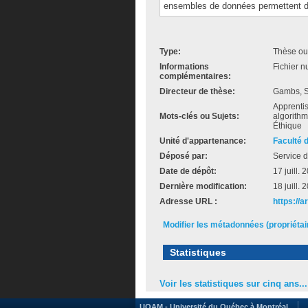
ensembles de données permettent d
Type:
Thèse ou
Informations
Fichier n
complémentaires:
Directeur de thèse:
Gambs, S
Apprentis
Mots-clés ou Sujets:
algorithmi
Éthique
Unité d'appartenance:
Faculté 
Déposé par:
Service d
Date de dépôt:
17 juill.
Dernière modification:
18 juill.
Adresse URL :
https://
Modifier les métadonnées (propriéta
Statistiques
Voir les statistiques sur cinq ans...
UQAM - Université du Québec à Montréal