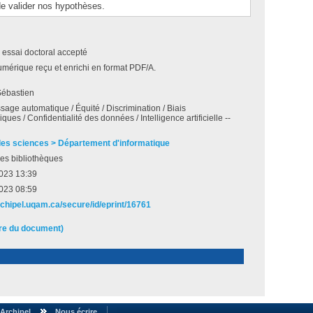
e valider nos hypothèses.
 essai doctoral accepté
umérique reçu et enrichi en format PDF/A.
ébastien
sage automatique / Équité / Discrimination / Biais
ques / Confidentialité des données / Intelligence artificielle --
des sciences > Département d'informatique
es bibliothèques
 2023 13:39
 2023 08:59
archipel.uqam.ca/secure/id/eprint/16761
ire du document)
Archipel
Nous écrire