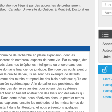
lioration de l’équité par des approches de prétraitement
uébec, Canada), Université du Québec à Montréal, Doctorat en
Anné
Auteu
domaine de recherche en pleine expansion, dont les
Unité
pactent de nombreux aspects de notre vie. Par exemple, des
yés dans nos téléphones intelligents ou encore dans des
e domaine financier ou juridique. Bien que ces outils aient un
r la qualité de vie, ils ne sont pas exempts de défauts.
mme des miroirs et reproduire des biais sociétaux qu’ils ont
Libre
anière systématique. Afin de pallier ces problèmes, de
Polit
ées ces dernières années pour obtenir des systèmes
Polit
t tout en faisant abstraction des biais non désirables qui
Open p
. Dans cette thèse, nous décrivons dans un premier temps
Nous explorons ensuite les méthodes et les mécanismes de
xistant dans la littérature, et nous présentons quelques