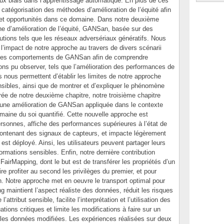
ux biais dans l’apprentissage automatique. En plus de ces
 catégorisation des méthodes d’amélioration de l’équité afin
es et opportunités dans ce domaine. Dans notre deuxième
e d’amélioration de l’équité, GANSan, basée sur des
utions tels que les réseaux adversériaux génératifs. Nous
’impact de notre approche au travers de divers scénarii
e les comportements de GANSan afin de comprendre
ns pu observer, tels que l’amélioration des performances de
 nous permettent d’établir les limites de notre approche
nsibles, ainsi que de montrer et d’expliquer le phénomène
irée de notre deuxième chapitre, notre troisième chapitre
une amélioration de GANSan appliquée dans le contexte
maine du soi quantifié. Cette nouvelle approche est
sonnes, affiche des performances supérieures à l’état de
 contenant des signaux de capteurs, et impacte légèrement
l est déployé. Ainsi, les utilisateurs peuvent partager leurs
ormations sensibles. Enfin, notre dernière contribution
airMapping, dont le but est de transférer les propriétés d’un
re profiter au second les privilèges du premier, et pour
ion. Notre approche met en oeuvre le transport optimal pour
 maintient l’aspect réaliste des données, réduit les risques
’attribut sensible, facilite l’interprétation et l’utilisation des
ions critiques et limite les modifications à faire sur un
r les données modifiées. Les expériences réalisées sur deux