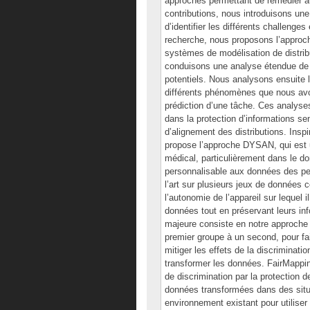
approches permettant de remédier a
contributions, nous introduisons une
d’identifier les différents challeng
recherche, nous proposons l’approch
systèmes de modélisation de distrib
conduisons une analyse étendue de l
potentiels. Nous analysons ensuit
différents phénomènes que nous avo
prédiction d’une tâche. Ces analyses
dans la protection d’informations se
d’alignement des distributions. Insp
propose l’approche DYSAN, qui est 
médical, particulièrement dans le do
personnalisable aux données des per
l’art sur plusieurs jeux de données
l’autonomie de l’appareil sur lequel i
données tout en préservant leurs inf
majeure consiste en notre approche F
premier groupe à un second, pour fai
mitiger les effets de la discriminat
transformer les données. FairMapping
de discrimination par la protection de l
données transformées dans des situat
environnement existant pour utilise