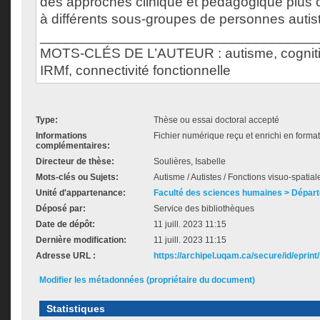
des approches clinique et pédagogique plus 
à différents sous-groupes de personnes autis
___________________________________
MOTS-CLÉS DE L’AUTEUR : autisme, cognition
IRMf, connectivité fonctionnelle
Type:
Thèse ou essai doctoral accepté
Informations
Fichier numérique reçu et enrichi en forma
complémentaires:
Directeur de thèse:
Soulières, Isabelle
Mots-clés ou Sujets:
Autisme / Autistes / Fonctions visuo-spatial
Unité d'appartenance:
Faculté des sciences humaines > Dépar
Déposé par:
Service des bibliothèques
Date de dépôt:
11 juill. 2023 11:15
Dernière modification:
11 juill. 2023 11:15
Adresse URL :
https://archipel.uqam.ca/secure/id/eprint
Modifier les métadonnées (propriétaire du document)
Statistiques