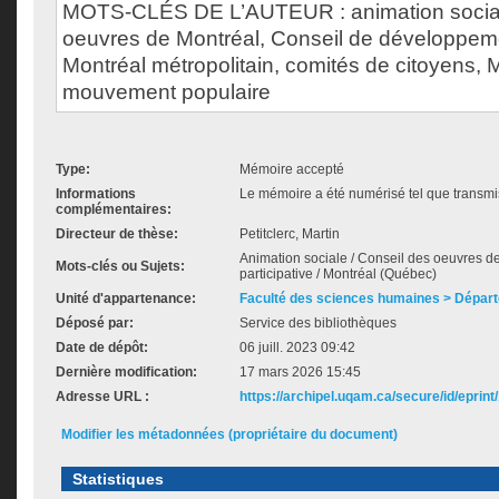
MOTS-CLÉS DE L’AUTEUR : animation social
oeuvres de Montréal, Conseil de développeme
Montréal métropolitain, comités de citoyens, 
mouvement populaire
Type:
Mémoire accepté
Informations
Le mémoire a été numérisé tel que transmis
complémentaires:
Directeur de thèse:
Petitclerc, Martin
Animation sociale / Conseil des oeuvres de
Mots-clés ou Sujets:
participative / Montréal (Québec)
Unité d'appartenance:
Faculté des sciences humaines > Départ
Déposé par:
Service des bibliothèques
Date de dépôt:
06 juill. 2023 09:42
Dernière modification:
17 mars 2026 15:45
Adresse URL :
https://archipel.uqam.ca/secure/id/eprint
Modifier les métadonnées (propriétaire du document)
Statistiques