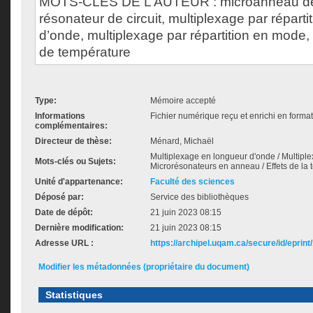
MOTS-CLÉS DE L’AUTEUR : microanneau de 
résonateur de circuit, multiplexage par réparti
d’onde, multiplexage par répartition en mode, 
de température
Type:
Mémoire accepté
Informations
Fichier numérique reçu et enrichi en forma
complémentaires:
Directeur de thèse:
Ménard, Michaël
Multiplexage en longueur d'onde / Multiple
Mots-clés ou Sujets:
Microrésonateurs en anneau / Effets de la 
Unité d'appartenance:
Faculté des sciences
Déposé par:
Service des bibliothèques
Date de dépôt:
21 juin 2023 08:15
Dernière modification:
21 juin 2023 08:15
Adresse URL :
https://archipel.uqam.ca/secure/id/eprint
Modifier les métadonnées (propriétaire du document)
Statistiques