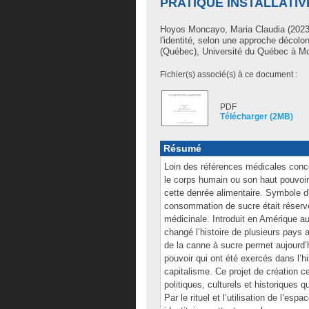
PRATIQUE INSTALLATIV
Hoyos Moncayo, Maria Claudia
(2023)
l'identité, selon une approche décolo
(Québec), Université du Québec à Mon
Fichier(s) associé(s) à ce document :
PDF
Télécharger (2MB)
Résumé
Loin des références médicales conc
le corps humain ou son haut pouvoir ad
cette denrée alimentaire. Symbole d'
consommation de sucre était réservée
médicinale. Introduit en Amérique a
changé l’histoire de plusieurs pays
de la canne à sucre permet aujourd’h
pouvoir qui ont été exercés dans l’hi
capitalisme. Ce projet de création c
politiques, culturels et historiques
Par le rituel et l’utilisation de l’esp