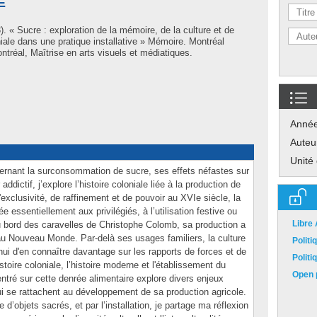
E
. « Sucre : exploration de la mémoire, de la culture et de
niale dans une pratique installative » Mémoire. Montréal
tréal, Maîtrise en arts visuels et médiatiques.
Anné
Auteu
Unité
ernant la surconsommation de sucre, ses effets néfastes sur
dictif, j’explore l’histoire coloniale liée à la production de
exclusivité, de raffinement et de pouvoir au XVIe siècle, la
 essentiellement aux privilégiés, à l’utilisation festive ou
Libre
u bord des caravelles de Christophe Colomb, sa production a
 au Nouveau Monde. Par-delà ses usages familiers, la culture
Polit
ui d'en connaître davantage sur les rapports de forces et de
Polit
stoire coloniale, l’histoire moderne et l'établissement du
Open p
entré sur cette denrée alimentaire explore divers enjeux
 qui se rattachent au développement de sa production agricole.
ace d’objets sacrés, et par l’installation, je partage ma réflexion