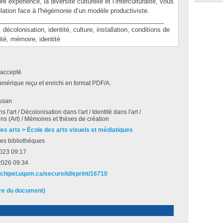
e expérience, la diversité culturelle et l’interculturalité, vous
elation face à l'hégémonie d’un modèle productiviste.
_______________________________________________
lonisation, identité, culture, installation, conditions de
ité, mémoire, identité
accepté
umérique reçu et enrichi en format PDF/A.
Susan
 l'art / Décolonisation dans l'art / Identité dans l'art /
ons (Art) / Mémoires et thèses de création
des arts > École des arts visuels et médiatiques
es bibliothèques
 2023 09:17
2026 09:34
archipel.uqam.ca/secure/id/eprint/16710
ire du document)