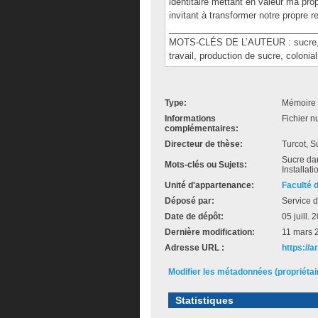
identitaire mettant en valeur ma propr
invitant à transformer notre propre r
______________________________
MOTS-CLÉS DE L’AUTEUR : sucre, déco
travail, production de sucre, colonial
Type:
Mémoire 
Informations
Fichier n
complémentaires:
Directeur de thèse:
Turcot, 
Sucre dans
Mots-clés ou Sujets:
Installati
Unité d'appartenance:
Faculté 
Déposé par:
Service d
Date de dépôt:
05 juill.
Dernière modification:
11 mars 
Adresse URL :
https://
Modifier les métadonnées (propriéta
Statistiques