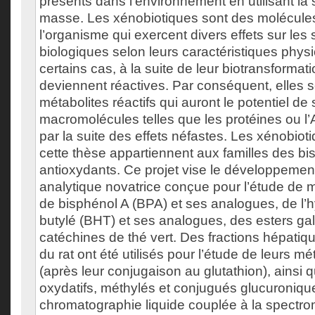
présents dans l’environnement en utilisant la
masse. Les xénobiotiques sont des molécule
l’organisme qui exercent divers effets sur le
biologiques selon leurs caractéristiques phy
certains cas, à la suite de leur biotransforma
deviennent réactives. Par conséquent, elles 
métabolites réactifs qui auront le potentiel de 
macromolécules telles que les protéines ou 
par la suite des effets néfastes. Les xénobio
cette thèse appartiennent aux familles des bi
antioxydants. Ce projet vise le développeme
analytique novatrice conçue pour l’étude de m
de bisphénol A (BPA) et ses analogues, de l’
butylé (BHT) et ses analogues, des esters gal
catéchines de thé vert. Des fractions hépatiq
du rat ont été utilisés pour l’étude de leurs mét
(après leur conjugaison au glutathion), ainsi 
oxydatifs, méthylés et conjugués glucuronique
chromatographie liquide couplée à la spectr