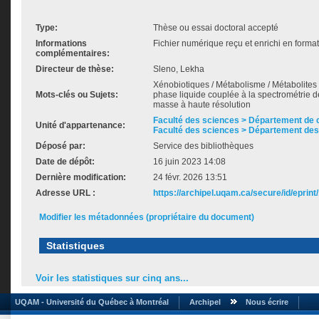
Type:
Thèse ou essai doctoral accepté
Informations
Fichier numérique reçu et enrichi en forma
complémentaires:
Directeur de thèse:
Sleno, Lekha
Xénobiotiques / Métabolisme / Métabolites
Mots-clés ou Sujets:
phase liquide couplée à la spectrométrie
masse à haute résolution
Faculté des sciences > Département de 
Unité d'appartenance:
Faculté des sciences > Département des
Déposé par:
Service des bibliothèques
Date de dépôt:
16 juin 2023 14:08
Dernière modification:
24 févr. 2026 13:51
Adresse URL :
https://archipel.uqam.ca/secure/id/eprint
Modifier les métadonnées (propriétaire du document)
Statistiques
Voir les statistiques sur cinq ans...
UQAM - Université du Québec à Montréal
Archipel
Nous écrire