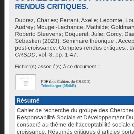
RENDUS CRITIQUES.
Duprez, Charles
;
Ferrant, Axelle
;
Lecomte, Lo
Audrey
;
Mougel-Lachance, Mathilde
;
Goldman
Roberto Steevens
;
Coquerel, Julie
;
Gorcy, Di
Sébastien
(2023). Séminaire théorique : Accept
post-croissance. Comptes-rendus critiques., 
CRSDD
, vol. 3, pp. 1-47.
Fichier(s) associé(s) à ce document :
PDF (Les Cahiers du CRSDD)
Télécharger (954kB)
Résumé
Cahier de recherche du groupe des Chercheu
Responsabilité Sociale et Développement D
consacré au thème de l'acceptabilité sociale d
croissance. Résumés critiques d'articles porta