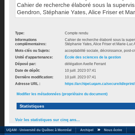
Cahier de recherche élaboré sous la supervi
Gendron, Stéphanie Yates, Alice Friser et Mar
Type:
Compte rendu
Informations
Cahier de recherche élaboré sous la supe
complémentaires:
Stéphanie Yates, Alice Friser et Marie-Luc 
Mots-clés ou Sujets:
acceptabilité sociale, décroissance, post-
Unité d'appartenance:
École des sciences de la gestion
Déposé par:
délégation Axelle Ferrant
Date de dépôt:
10 juill. 2023 07:41
Dernière modification:
10 juill. 2023 07:41
Adresse URL :
https://archipel.uqam.ca/secure/id/eprint
Modifier les métadonnées (propriétaire du document)
Statistiques
Voir les statistiques sur cinq ans...
UQAM - Université du Québec à Montréal
Archipel
Nous écrire