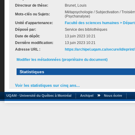
Directeur de thèse:
Brunet, Louis
Métapsychologie / Subjectivation / Troisièm
Mots-clés ou Sujets:
(Psychanalyse)
Unité d'appartenance:
Faculté des sciences humaines > Dépar
Déposé par:
Service des bibliothèques
Date de dépôt:
13 juin 2023 10:21
Dernière modification:
13 juin 2023 10:21
Adresse URL :
https://archipel.uqam.ca/secure/id/eprint
Modifier les métadonnées (propriétaire du document)
Statistiques
Voir les statistiques sur cinq ans...
UQAM - Université du Québec à Montréal
Archipel
Nous écrire