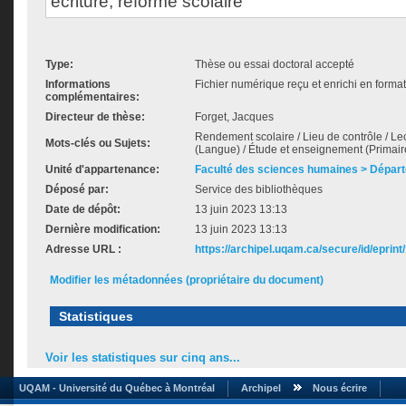
écriture, réforme scolaire
Type:
Thèse ou essai doctoral accepté
Informations
Fichier numérique reçu et enrichi en forma
complémentaires:
Directeur de thèse:
Forget, Jacques
Rendement scolaire / Lieu de contrôle / Lectu
Mots-clés ou Sujets:
(Langue) / Étude et enseignement (Primair
Unité d'appartenance:
Faculté des sciences humaines > Dépar
Déposé par:
Service des bibliothèques
Date de dépôt:
13 juin 2023 13:13
Dernière modification:
13 juin 2023 13:13
Adresse URL :
https://archipel.uqam.ca/secure/id/eprint
Modifier les métadonnées (propriétaire du document)
Statistiques
Voir les statistiques sur cinq ans...
UQAM - Université du Québec à Montréal
Archipel
Nous écrire