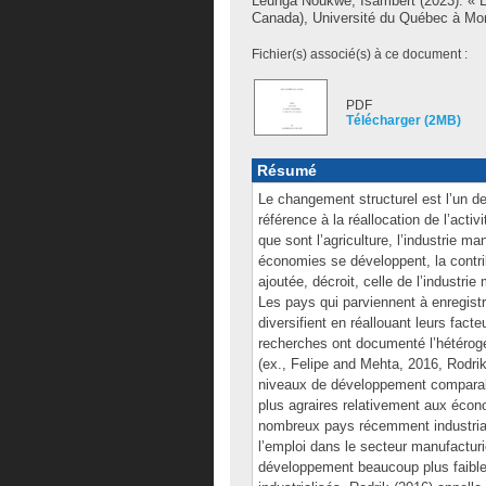
Leunga Noukwe, Isambert
(2023). « 
Canada), Université du Québec à Mon
Fichier(s) associé(s) à ce document :
PDF
Télécharger (2MB)
Résumé
Le changement structurel est l’un d
référence à la réallocation de l’act
que sont l’agriculture, l’industrie m
économies se développent, la contrib
ajoutée, décroit, celle de l’industrie
Les pays qui parviennent à enregistr
diversifient en réallouant leurs fact
recherches ont documenté l’hétérog
(ex., Felipe and Mehta, 2016, Rodri
niveaux de développement comparabl
plus agraires relativement aux éco
nombreux pays récemment industriali
l’emploi dans le secteur manufacturi
développement beaucoup plus faible