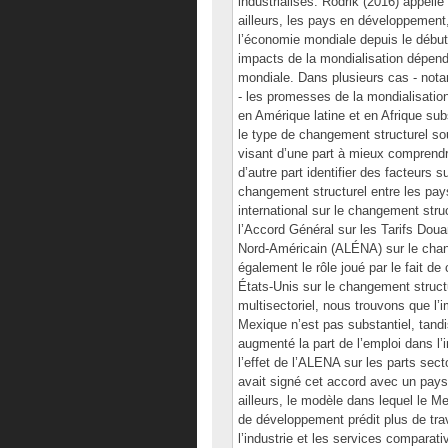
industrialisés. Rodrik (2016) appell
ailleurs, les pays en développement
l’économie mondiale depuis le débu
impacts de la mondialisation dépend
mondiale. Dans plusieurs cas - nota
- les promesses de la mondialisatio
en Amérique latine et en Afrique sub
le type de changement structurel sou
visant d’une part à mieux comprendre
d’autre part identifier des facteurs
changement structurel entre les pays
international sur le changement stru
l’Accord Général sur les Tarifs Dou
Nord-Américain (ALÉNA) sur le chan
également le rôle joué par le fait 
États-Unis sur le changement struct
multisectoriel, nous trouvons que l’
Mexique n’est pas substantiel, tandis
augmenté la part de l’emploi dans l
l’effet de l’ALENA sur les parts sect
avait signé cet accord avec un pay
ailleurs, le modèle dans lequel le 
de développement prédit plus de trav
l’industrie et les services compara