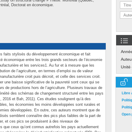
Essay on structural change » Thèse. Montréal (Québec,
tréal, Doctorat en économique.
Anné
es faits stylisés du développement économique et fait
Auteu
ivité économique entre les trois grands secteurs de l’économie
anufacturière et les services1. Au fur et à mesure que les
Unité
ution de l’agriculture, en termes d’emploi ou de valeur
 manufacturière croit puis décroit, et celle des services croit.
er une baisse significative de la pauvreté sont ceux qui se
eurs de productions hors de l’agriculture. Plusieurs travaux de
énéité des schémas de changement structurel entre les pays
Libre
k, 2016 et Bah, 2011). Ces études soulignent qu’à des
Polit
es, les économies les moins développées sont rurales et
Polit
nomies développées. En outre, ces auteurs montrent que de
Open p
sés semblent connaître des pics plus faibles de la part de
er, et ces pics se produisent à des niveaux de
s que ceux qu’ont connus autrefois les pays actuellement