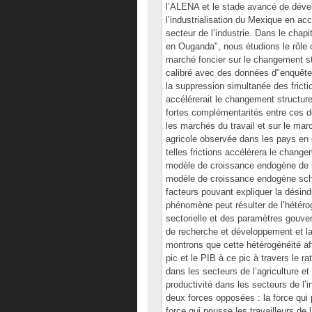
l’ALENA et le stade avancé de dével
l’industrialisation du Mexique en accé
secteur de l’industrie. Dans le chapit
en Ouganda", nous étudions le rôle de
marché foncier sur le changement st
calibré avec des données d"enquêt
la suppression simultanée des fricti
accélérerait le changement structur
fortes complémentarités entre ces de
les marchés du travail et sur le ma
agricole observée dans les pays en 
telles frictions accélèrera le change
modèle de croissance endogène de la
modèle de croissance endogène schu
facteurs pouvant expliquer la désin
phénomène peut résulter de l’hétérog
sectorielle et des paramètres gouverna
de recherche et développement et la 
montrons que cette hétérogénéité affe
pic et le PIB à ce pic à travers le ra
dans les secteurs de l’agriculture et 
productivité dans les secteurs de l’i
deux forces opposées : la force qui po
force qui pousse les travailleurs de l