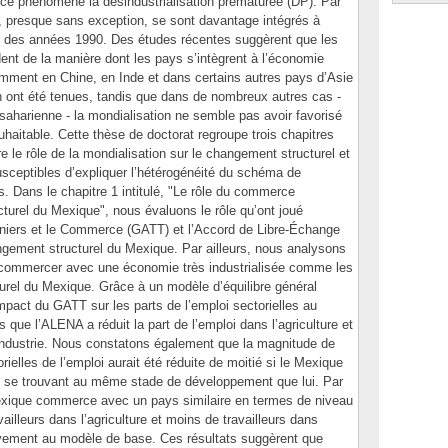
e ce phénomène la désindustrialisation prématurée (DP). Par
, presque sans exception, se sont davantage intégrés à
t des années 1990. Des études récentes suggèrent que les
ent de la manière dont les pays s’intègrent à l’économie
mment en Chine, en Inde et dans certains autres pays d’Asie
n ont été tenues, tandis que dans de nombreux autres cas -
saharienne - la mondialisation ne semble pas avoir favorisé
haitable. Cette thèse de doctorat regroupe trois chapitres
 le rôle de la mondialisation sur le changement structurel et
 susceptibles d’expliquer l’hétérogénéité du schéma de
. Dans le chapitre 1 intitulé, "Le rôle du commerce
cturel du Mexique", nous évaluons le rôle qu’ont joué
aniers et le Commerce (GATT) et l’Accord de Libre-Échange
gement structurel du Mexique. Par ailleurs, nous analysons
de commercer avec une économie très industrialisée comme les
urel du Mexique. Grâce à un modèle d’équilibre général
impact du GATT sur les parts de l’emploi sectorielles au
 que l’ALENA a réduit la part de l’emploi dans l’agriculture et
’industrie. Nous constatons également que la magnitude de
orielles de l’emploi aurait été réduite de moitié si le Mexique
s se trouvant au même stade de développement que lui. Par
Mexique commerce avec un pays similaire en termes de niveau
ailleurs dans l’agriculture et moins de travailleurs dans
tivement au modèle de base. Ces résultats suggèrent que