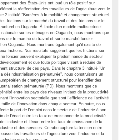
oppement des États-Unis ont joué un rôle positif sur
lérant la réaffectation des travailleurs de l’agriculture vers le
re 2 intitulé "Barrières à la mobilité et changement structurel
s frictions sur le marché du travail et des frictions sur le
ructurel en Ouganda. À l’aide d’un modèle multisectoriel
e nationale sur les ménages en Ouganda, nous montrons que
ons sur le marché du travail et sur le marché foncier
el en Ouganda. Nous montrons également qu’il existe de
ux frictions. Nos résultats suggèrent que les frictions sur
rché foncier peuvent expliquer la prédominance du secteur
développement et que toute politique visant à réduire de
ment structurel de ces pays. Dans le chapitre 3 intitulé "Un
 désindustrialisation prématurée", nous construisons un
mpétérien de changement structurel pour identifier des
dustrialisation prématurée (PD). Nous montrons que ce
énéité entre les pays des niveaux initiaux de la productivité
nt l’innovation sectorielle que sont l’efficience de l’activité
taille de l’innovation dans chaque secteur. En outre, nous
cte la part de l’emploi dans le secteur de l’industrie à son
tio de l’écart entre les taux de croissance de la productivité
de l’industrie et l’écart entre les taux de croissance de la
ndustrie et des services. Ce ratio capture la tension entre
usse les travailleurs de l’agriculture vers l’industrie et la
’industrie vers les services.