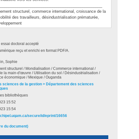
_______________________________________________
t structurel, commerce international, croissance de la
mobilité des travailleurs, désindustrialisation prématurée,
veloppement
 essai doctoral accepté
umérique reçu et enrichi en format PDF/A.
in, Sophie
t structurel / Mondialisation / Commerce international /
de la main-d'œuvre / Utilisation du sol / Désindustrialisation /
ce économique / Mexique / Ouganda
s sciences de la gestion > Département des sciences
ques
es bibliothèques
023 15:52
023 15:54
archipel.uqam.ca/secure/id/eprint/16656
ire du document)