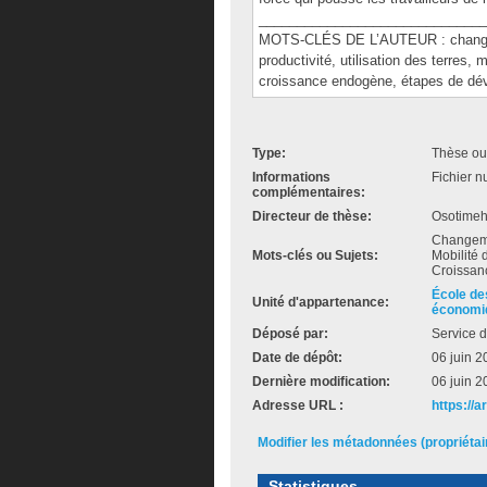
______________________________
MOTS-CLÉS DE L’AUTEUR : changemen
productivité, utilisation des terres, 
croissance endogène, étapes de dé
Type:
Thèse ou
Informations
Fichier n
complémentaires:
Directeur de thèse:
Osotimeh
Changemen
Mots-clés ou Sujets:
Mobilité 
Croissan
École de
Unité d'appartenance:
économi
Déposé par:
Service d
Date de dépôt:
06 juin 2
Dernière modification:
06 juin 2
Adresse URL :
https://
Modifier les métadonnées (propriéta
Statistiques