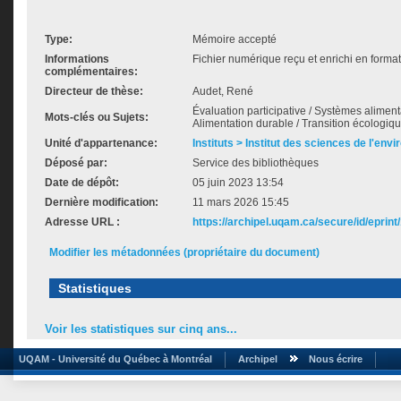
Type:
Mémoire accepté
Informations
Fichier numérique reçu et enrichi en forma
complémentaires:
Directeur de thèse:
Audet, René
Évaluation participative / Systèmes alimenta
Mots-clés ou Sujets:
Alimentation durable / Transition écologiq
Unité d'appartenance:
Instituts > Institut des sciences de l'env
Déposé par:
Service des bibliothèques
Date de dépôt:
05 juin 2023 13:54
Dernière modification:
11 mars 2026 15:45
Adresse URL :
https://archipel.uqam.ca/secure/id/eprint
Modifier les métadonnées (propriétaire du document)
Statistiques
Voir les statistiques sur cinq ans...
UQAM - Université du Québec à Montréal
Archipel
Nous écrire