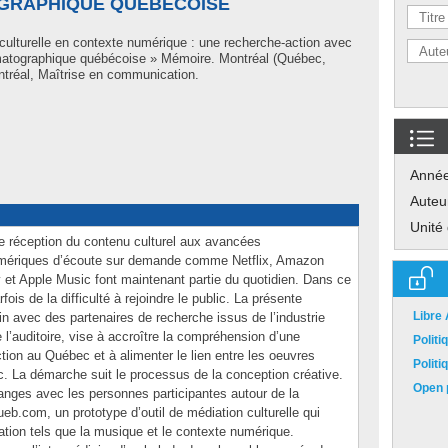
OGRAPHIQUE QUÉBÉCOISE
culturelle en contexte numérique : une recherche-action avec
nématographique québécoise » Mémoire. Montréal (Québec,
tréal, Maîtrise en communication.
Anné
Auteu
Unité
de réception du contenu culturel aux avancées
umériques d’écoute sur demande comme Netflix, Amazon
 et Apple Music font maintenant partie du quotidien. Dans ce
ois de la difficulté à rejoindre le public. La présente
Libre
ain avec des partenaires de recherche issus de l’industrie
l’auditoire, vise à accroître la compréhension d’une
Polit
tion au Québec et à alimenter le lien entre les oeuvres
Polit
c. La démarche suit le processus de la conception créative.
Open p
anges avec les personnes participantes autour de la
eb.com, un prototype d’outil de médiation culturelle qui
iation tels que la musique et le contexte numérique.