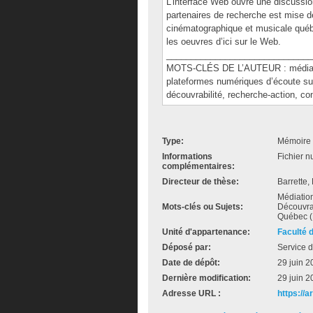
L’interface Web ouvre une discussion
partenaires de recherche est mise de
cinématographique et musicale québéc
les oeuvres d’ici sur le Web.
______________________________
MOTS-CLÉS DE L’AUTEUR : médiation 
plateformes numériques d’écoute s
découvrabilité, recherche-action, c
Type:
Mémoire 
Informations
Fichier n
complémentaires:
Directeur de thèse:
Barrette,
Médiatio
Mots-clés ou Sujets:
Découvra
Québec (
Unité d'appartenance:
Faculté 
Déposé par:
Service d
Date de dépôt:
29 juin 2
Dernière modification:
29 juin 2
Adresse URL :
https://