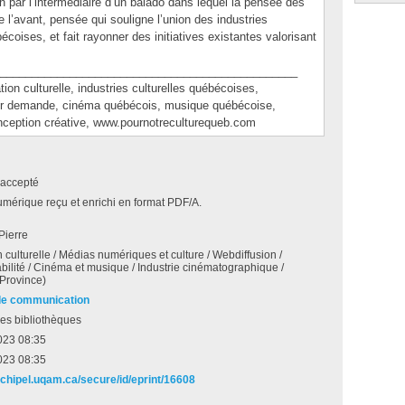
 par l’intermédiaire d’un balado dans lequel la pensée des
 l’avant, pensée qui souligne l’union des industries
oises, et fait rayonner des initiatives existantes valorisant
_______________________________________________
culturelle, industries culturelles québécoises,
ur demande, cinéma québécois, musique québécoise,
onception créative, www.pournotreculturequeb.com
accepté
umérique reçu et enrichi en format PDF/A.
 Pierre
n culturelle / Médias numériques et culture / Webdiffusion /
bilité / Cinéma et musique / Industrie cinématographique /
Province)
de communication
es bibliothèques
023 08:35
023 08:35
archipel.uqam.ca/secure/id/eprint/16608