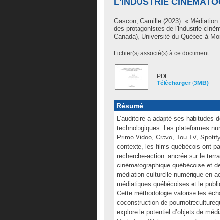
L'INDUSTRIE CINÉMAT
Gascon, Camille
(2023). « Médiation 
des protagonistes de l'industrie ci
Canada), Université du Québec à Mon
Fichier(s) associé(s) à ce document :
PDF
Télécharger (3MB)
Résumé
L’auditoire a adapté ses habitudes 
technologiques. Les plateformes n
Prime Video, Crave, Tou.TV, Spotify
contexte, les films québécois ont parf
recherche-action, ancrée sur le terr
cinématographique québécoise et de 
médiation culturelle numérique en ac
médiatiques québécoises et le publi
Cette méthodologie valorise les éch
coconstruction de pournotreculturequ
explore le potentiel d’objets de méd