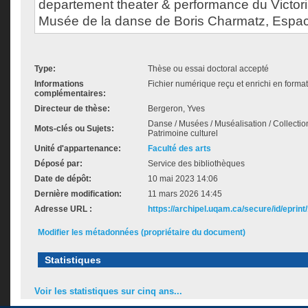
departement theater & performance du Victor
Musée de la danse de Boris Charmatz, Espac
Type:
Thèse ou essai doctoral accepté
Informations
Fichier numérique reçu et enrichi en forma
complémentaires:
Directeur de thèse:
Bergeron, Yves
Danse / Musées / Muséalisation / Collectio
Mots-clés ou Sujets:
Patrimoine culturel
Unité d'appartenance:
Faculté des arts
Déposé par:
Service des bibliothèques
Date de dépôt:
10 mai 2023 14:06
Dernière modification:
11 mars 2026 14:45
Adresse URL :
https://archipel.uqam.ca/secure/id/eprint
Modifier les métadonnées (propriétaire du document)
Statistiques
Voir les statistiques sur cinq ans...