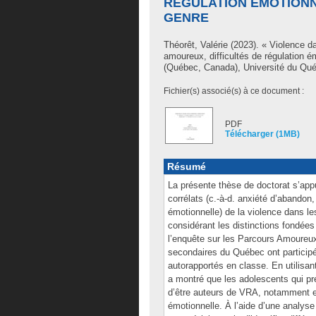
RÉGULATION ÉMOTIONNE
GENRE
Théorêt, Valérie
(2023). « Violence d
amoureux, difficultés de régulation é
(Québec, Canada), Université du Qué
Fichier(s) associé(s) à ce document :
PDF
Télécharger (1MB)
Résumé
La présente thèse de doctorat s’appu
corrélats (c.-à-d. anxiété d’abandon, 
émotionnelle) de la violence dans l
considérant les distinctions fondée
l’enquête sur les Parcours Amoureu
secondaires du Québec ont participé
autorapportés en classe. En utilisan
a montré que les adolescents qui pr
d’être auteurs de VRA, notamment en 
émotionnelle. À l’aide d’une analyse