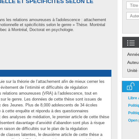
LLE ET SPÉCIFICITÉS SELON LE
ans les relations amoureuses à l'adolescence : attachement
motionnelle et spécificités selon le genre » Thèse. Montréal
bec à Montréal, Doctorat en psychologie.
Anné
Auteu
Unité
ie sur la théorie de l’attachement afin de mieux cerner les
évitement de l’intimité et difficultés de régulation
es relations amoureuses (VRA) à l’adolescence, tout en
Libre
s sur le genre. Les données de cette thèse sont issues de
x des Jeunes. Plus de 8,000 adolescents de 34 écoles
Polit
 à cette enquête et répondu à des questionnaires
Polit
t des analyses de médiation, le premier article de cette thèse
Open p
ésentent davantage d’anxiété d’abandon sont plus à risque
raison de difficultés sur le plan de la régulation
 de classes latentes, le deuxième article de cette thèse a