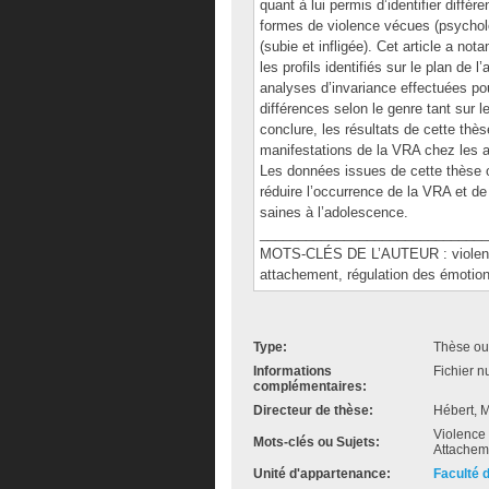
quant à lui permis d’identifier diffé
formes de violence vécues (psycholog
(subie et infligée). Cet article a n
les profils identifiés sur le plan de 
analyses d’invariance effectuées pour
différences selon le genre tant sur 
conclure, les résultats de cette thès
manifestations de la VRA chez les a
Les données issues de cette thèse o
réduire l’occurrence de la VRA et d
saines à l’adolescence.
______________________________
MOTS-CLÉS DE L’AUTEUR : violence
attachement, régulation des émotio
Type:
Thèse ou
Informations
Fichier n
complémentaires:
Directeur de thèse:
Hébert, M
Violence 
Mots-clés ou Sujets:
Attachem
Unité d'appartenance:
Faculté 