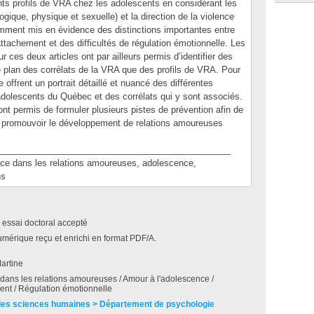
rents profils de VRA chez les adolescents en considérant les
ique, physique et sexuelle) et la direction de la violence
otamment mis en évidence des distinctions importantes entre
l’attachement et des difficultés de régulation émotionnelle. Les
 ces deux articles ont par ailleurs permis d’identifier des
le plan des corrélats de la VRA que des profils de VRA. Pour
e offrent un portrait détaillé et nuancé des différentes
dolescents du Québec et des corrélats qui y sont associés.
nt permis de formuler plusieurs pistes de prévention afin de
e promouvoir le développement de relations amoureuses
_______________________________________________
 dans les relations amoureuses, adolescence,
ns
 essai doctoral accepté
umérique reçu et enrichi en format PDF/A.
artine
dans les relations amoureuses / Amour à l'adolescence /
ent / Régulation émotionnelle
des sciences humaines > Département de psychologie