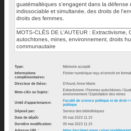
guatémaltèques s’engagent dans la défense c
indissociable et simultanée, des droits de l’e
droits des femmes.
___________________________________
MOTS-CLÉS DE L’AUTEUR : Extractivisme, 
autochtones, mines, environnement, droits h
communautaire
Type:
Mémoire accepté
Informations
Fichier numérique reçu et enrichi en forma
complémentaires:
Directeur de thèse:
D'Aoust, Anne-Marie
Extractivisme / Femmes autochtones / Gua
Mots-clés ou Sujets:
environnement / Exploitation des mines
Faculté de science politique et de droit
Unité d'appartenance:
politique
Déposé par:
Service des bibliothèques
Date de dépôt:
05 mai 2023 11:15
Dernière modification:
05 mai 2023 11:15
Adresse URL :
https://archipel.uqam.ca/secure/id/eprint