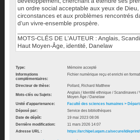
développement, cherchant à étendre ses préro
un ordre social acceptable aux yeux de Dieu, 
circonstances et aux problèmes rencontrés d
d’un vivre-ensemble prospère.
___________________________________
MOTS-CLÉS DE L’AUTEUR : Anglais, Scandina
Haut Moyen-Âge, identité, Danelaw
Type:
Mémoire accepté
Informations
Fichier numérique reçu et enrichi en forma
complémentaires:
Directeur de thèse:
Pollard, Richard Matthew
Anglais / Identité ethnique / Scandinaves / V
Mots-clés ou Sujets:
Moyen Âge / Danelaw
Unité d'appartenance:
Faculté des sciences humaines > Départ
Déposé par:
Service des bibliothèques
Date de dépôt:
19 mai 2023 08:06
Dernière modification:
11 mars 2026 14:07
Adresse URL :
https://archipel.uqam.ca/secure/id/eprint