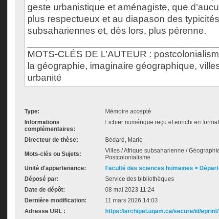
geste urbanistique et aménagiste, que d’aucu
plus respectueux et au diapason des typicité
subsahariennes et, dès lors, plus pérenne.
___________________________________
MOTS-CLÉS DE L’AUTEUR : postcolonialisme
la géographie, imaginaire géographique, vill
urbanité
Type:
Mémoire accepté
Informations
Fichier numérique reçu et enrichi en forma
complémentaires:
Directeur de thèse:
Bédard, Mario
Villes / Afrique subsaharienne / Géographie 
Mots-clés ou Sujets:
Postcolonialisme
Unité d'appartenance:
Faculté des sciences humaines > Dépar
Déposé par:
Service des bibliothèques
Date de dépôt:
08 mai 2023 11:24
Dernière modification:
11 mars 2026 14:03
Adresse URL :
https://archipel.uqam.ca/secure/id/eprint