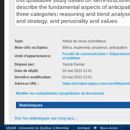
this qualitative study based on semi-structure
describe the fundamental aspects of anticipat
three categories: reasoning and trend analysi
and strategy, and personality and values.
Type:
Article de revue scientifique
Mots-clés ou Sujets:
Ethics, leadership, prudence, anticipation
Faculté de communication > Départemen
Unité d'appartenance:
et publique
Déposé par:
Yanick Farmer
Date de dépôt:
02 mai 2023 13:41
Dernière modification:
02 mai 2023 13:41
Adresse URL :
https://archipel.uqam.ca/secure/id/eprint
Modifier les métadonnées (propriétaire du document)
Statistiques
Voir les statistiques sur cinq ans...
UQAM - Université du Québec à Montréal
Archipel
Nous écrire