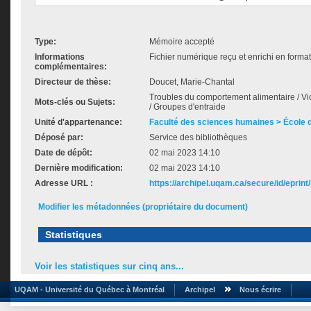
Type:
Mémoire accepté
Informations
Fichier numérique reçu et enrichi en forma
complémentaires:
Directeur de thèse:
Doucet, Marie-Chantal
Troubles du comportement alimentaire / Vio
Mots-clés ou Sujets:
/ Groupes d'entraide
Unité d'appartenance:
Faculté des sciences humaines > École de
Déposé par:
Service des bibliothèques
Date de dépôt:
02 mai 2023 14:10
Dernière modification:
02 mai 2023 14:10
Adresse URL :
https://archipel.uqam.ca/secure/id/eprint
Modifier les métadonnées (propriétaire du document)
Statistiques
Voir les statistiques sur cinq ans...
UQAM - Université du Québec à Montréal
Archipel
Nous écrire