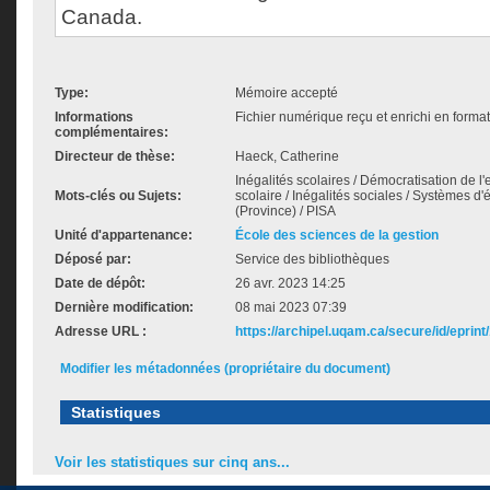
Canada.
Type:
Mémoire accepté
Informations
Fichier numérique reçu et enrichi en forma
complémentaires:
Directeur de thèse:
Haeck, Catherine
Inégalités scolaires / Démocratisation de 
Mots-clés ou Sujets:
scolaire / Inégalités sociales / Systèmes
(Province) / PISA
Unité d'appartenance:
École des sciences de la gestion
Déposé par:
Service des bibliothèques
Date de dépôt:
26 avr. 2023 14:25
Dernière modification:
08 mai 2023 07:39
Adresse URL :
https://archipel.uqam.ca/secure/id/eprint
Modifier les métadonnées (propriétaire du document)
Statistiques
Voir les statistiques sur cinq ans...