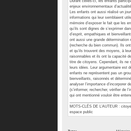
Durant celles-ci, les enfants partici
enjeux environnementaux d’actualité 
Les enfants ont aussi réalisé un jou
informations qui leur semblaient uti
mémoire d’exposer le fait que les en
qu’ils sont dignes de s’exprimer dans
d’esprit, empathiques et bienveillant
ont aussi une grande détermination ra
(recherche du bien commun). Ils ont
et qu’ils trouvent des moyens, à leur
raisonnables et ils ont la capacité 
titre de citoyens. Cependant, ils ne
leurs idées. Leur argumentaire est 
enfants ne représentent pas un gro
bienveillants, raisonnés et détermi
analyser l’importance d’incorporer de
(s’informer, rechercher, vérifier de l
qui ont mentionné vouloir être enten
______________________________
MOTS-CLÉS DE L’AUTEUR : citoyenne
espace public