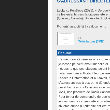
S'ADRESSANT DIRECTE
Leblanc, Pénélope
(2023). « De quell
ils les enfants vers la citoyenneté e
(Québec, Canada), Université du Qué
Fichier(s) associé(s) à ce document :
PDF
Télécharger (3MB)
Résumé
Ce mémoire s’intéresse à la citoyen
jeunesse peuvent avoir sur celle-ci
nécessite que ses citoyens soient in
notamment en sollicitant leur pensée
l’accès à l’information et au savoir,
s’adressent pas à eux et ne défenden
projet fait ressortir l’existence de
MÀJ, une propriété de Radio-Canada
Pour tenter de comprendre de quelle
jeunes vers la citoyenneté en s’adr
sixième année du primaire ont été r