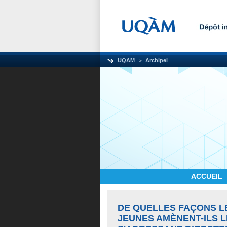
UQAM
Archipel
ACCUEIL
DE QUELLES FAÇONS L
JEUNES AMÈNENT-ILS L