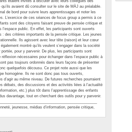
pants étaient invités à discuter avec leurs collègues des
qu’ils avaient dû consulter sur le site de MÀJ au préalable.
rnal de bord pour suivre leurs apprentissages et noter les
les. L’exercice de ces séances de focus group a permis à ce
fants sont des citoyens faisant preuve de pensée critique et
 l’espace public. En effet, les participants sont ouverts
s : des critères importants de la pensée critique. Les jeunes
tionnelle. Ils agissent avec leur tête (raison) et leur cœur
 également montré qu’ils veulent s’engager dans la société
 portée, pour y parvenir. De plus, les participants sont
de réflexion nécessaires pour échanger dans l’espace public à
 sont pas toujours ordonnés dans leurs façons de présenter
donc quelquefois décousu. Ce projet note aussi que les
upe homogène. Ils ne sont donc pas tous ouverts,
nés d’agir au même niveau. De futures recherches pourraient
s débats, des discussions et des activités liées à l’actualité
’information, etc.) plus tôt dans l’apprentissage des enfants
dus davantage, tout en cherchant des outils pour y parvenir.
_______________________________________________
té, jeunesse, médias d’information, pensée critique,