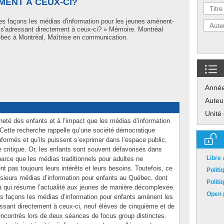
MENT À CEUX-CI?
es façons les médias d'information pour les jeunes amènent-
n s'adressant directement à ceux-ci? » Mémoire. Montréal
bec à Montréal, Maîtrise en communication.
Anné
Auteu
Unité
neté des enfants et à l’impact que les médias d’information
. Cette recherche rappelle qu’une société démocratique
formés et qu’ils puissent s’exprimer dans l’espace public,
 critique. Or, les enfants sont souvent défavorisés dans
Libre
 parce que les médias traditionnels pour adultes ne
t pas toujours leurs intérêts et leurs besoins. Toutefois, ce
Polit
 plusieurs médias d’information pour enfants au Québec, dont
Polit
 qui résume l’actualité aux jeunes de manière décomplexée.
Open p
s façons les médias d’information pour enfants amènent les
essant directement à ceux-ci, neuf élèves de cinquième et de
encontrés lors de deux séances de focus group distinctes.