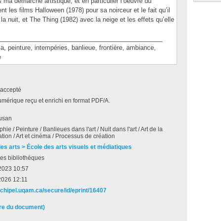
s ma démarche artistique, et en particulier l’oeuvre du
 les films Halloween (1978) pour sa noirceur et le fait qu’il
la nuit, et The Thing (1982) avec la neige et les effets qu’elle
_______________________________________________
einture, intempéries, banlieue, frontière, ambiance,
e
accepté
umérique reçu et enrichi en format PDF/A.
Susan
ie / Peinture / Banlieues dans l'art / Nuit dans l'art / Art de la
tion / Art et cinéma / Processus de création
des arts > École des arts visuels et médiatiques
es bibliothèques
2023 10:57
2026 12:11
archipel.uqam.ca/secure/id/eprint/16407
ire du document)