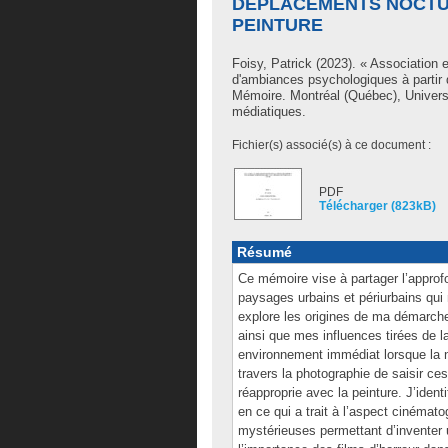
DÉPLACEMENTS NOCTUR
PEINTURE
Foisy, Patrick
(2023). « Association 
d'ambiances psychologiques à partir 
Mémoire. Montréal (Québec), Universi
médiatiques.
Fichier(s) associé(s) à ce document :
PDF
Télécharger (823kB)
Résumé
Ce mémoire vise à partager l’appro
paysages urbains et périurbains qui m
explore les origines de ma démarche
ainsi que mes influences tirées de 
environnement immédiat lorsque la nu
travers la photographie de saisir c
réapproprie avec la peinture. J’iden
en ce qui a trait à l’aspect cinémato
mystérieuses permettant d’inventer u