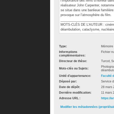
l’importance des films d’horreur dan
réalisateur John Carpenter, notamment
se situe dans une banlieue familière 
provoque sur l’atmosphère du film.
______________________________
MOTS-CLÉS DE L’AUTEUR : cinéma, p
déambulation, cataclysme, nucléair
Type:
Mémoire 
Informations
Fichier n
complémentaires:
Directeur de thèse:
Turcot, 
Photograph
Mots-clés ou Sujets:
déambula
Unité d'appartenance:
Faculté 
Déposé par:
Service d
Date de dépôt:
28 mars 
Dernière modification:
11 mars 
Adresse URL :
https://
Modifier les métadonnées (propriéta