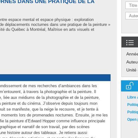
NES DANS UNE PRATIQUE DE LA
entre espace mental et espace physique : exploration
de déplacements nocturnes dans une pratique de la peinture »
té du Québec à Montréal, Maîtrise en arts visuels et
Anné
Auteu
Unité
fondissement de mes recherches d’ambiances dans les
’entourent, à travers la photographie et la peinture. Il
, liée aux médiums de la photographie et de la peinture,
Libre
la peinture et du cinéma. J’observe depuis toujours mon
Polit
it se manifeste, que la neige le recouvre, et je tente à
Polit
es moments lors de promenades nocturnes. Ensuite, je me les
Open p
tifie la peinture d’Edward Hopper comme influence principale
graphique et narratif de son travail, par des scènes
ne histoire autour des tableaux. Je retiens aussi