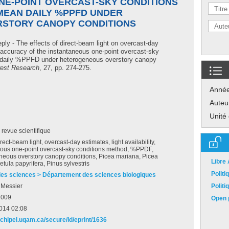
NE-POINT OVERCAST-SKY CONDITIONS
MEAN DAILY %PPFD UNDER
STORY CANOPY CONDITIONS
ply - The effects of direct-beam light on overcast-day
he accuracy of the instantaneous one-point overcast-sky
 daily %PPFD under heterogeneous overstory canopy
rest Research
, 27, pp. 274-275.
Anné
Auteu
Unité
e revue scientifique
irect-beam light, overcast-day estimates, light availability,
eous one-point overcast-sky conditions method, %PPDF,
neous overstory canopy conditions, Picea mariana, Picea
Libre
etula papyrifera, Pinus sylvestris
Polit
des sciences > Département des sciences biologiques
 Messier
Polit
2009
Open p
2014 02:08
rchipel.uqam.ca/secure/id/eprint/1636