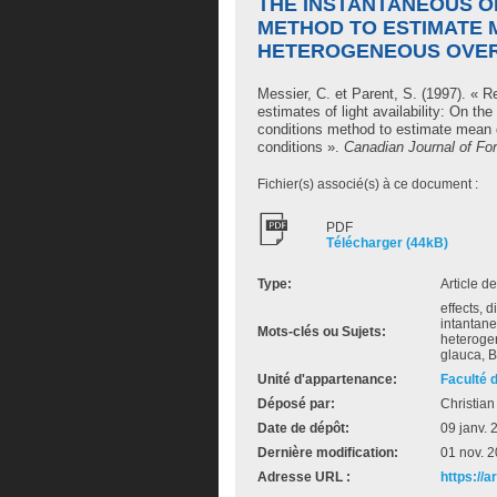
THE INSTANTANEOUS O
METHOD TO ESTIMATE 
HETEROGENEOUS OVER
Messier, C.
et
Parent, S.
(1997). « Re
estimates of light availability: On t
conditions method to estimate mean
conditions ».
Canadian Journal of Fo
Fichier(s) associé(s) à ce document :
PDF
Télécharger (44kB)
Type:
Article d
effects, d
intantan
Mots-clés ou Sujets:
heteroge
glauca, B
Unité d'appartenance:
Faculté 
Déposé par:
Christian
Date de dépôt:
09 janv. 
Dernière modification:
01 nov. 
Adresse URL :
https://a