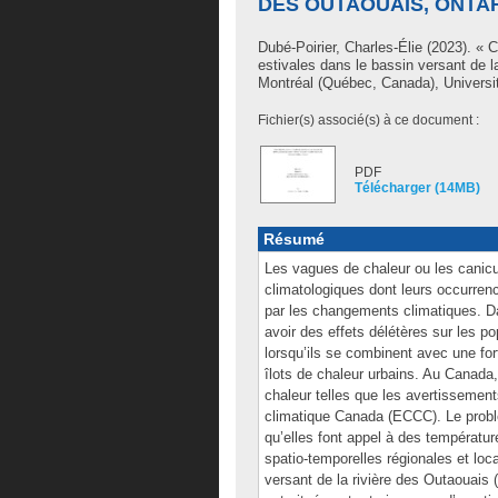
DES OUTAOUAIS, ONTA
Dubé-Poirier, Charles-Élie
(2023). « C
estivales dans le bassin versant de 
Montréal (Québec, Canada), Universi
Fichier(s) associé(s) à ce document :
PDF
Télécharger (14MB)
Résumé
Les vagues de chaleur ou les canic
climatologiques dont leurs occurrenc
par les changements climatiques. 
avoir des effets délétères sur les p
lorsqu’ils se combinent avec une for
îlots de chaleur urbains. Au Canada
chaleur telles que les avertissemen
climatique Canada (ECCC). Le problè
qu’elles font appel à des températur
spatio-temporelles régionales et loc
versant de la rivière des Outaouais (