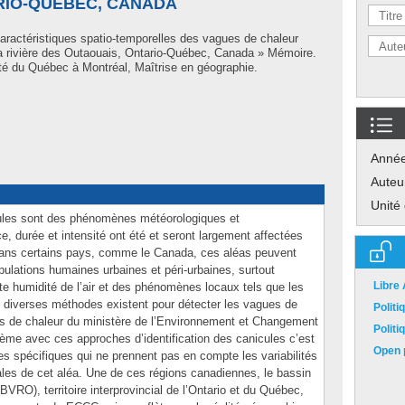
RIO-QUÉBEC, CANADA
aractéristiques spatio-temporelles des vagues de chaleur
la rivière des Outaouais, Ontario-Québec, Canada » Mémoire.
té du Québec à Montréal, Maîtrise en géographie.
Anné
Auteu
Unité
ules sont des phénomènes météorologiques et
e, durée et intensité ont été et seront largement affectées
Dans certains pays, comme le Canada, ces aléas peuvent
opulations humaines urbaines et péri-urbaines, surtout
Libre
te humidité de l’air et des phénomènes locaux tels que les
, diverses méthodes existent pour détecter les vagues de
Polit
ts de chaleur du ministère de l’Environnement et Changement
Polit
me avec ces approches d’identification des canicules c’est
Open p
es spécifiques qui ne prennent pas en compte les variabilités
ales de cet aléa. Une de ces régions canadiennes, le bassin
BVRO), territoire interprovincial de l’Ontario et du Québec,