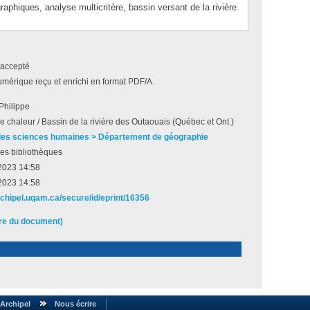
aphiques, analyse multicritère, bassin versant de la rivière
accepté
umérique reçu et enrichi en format PDF/A.
Philippe
 chaleur / Bassin de la rivière des Outaouais (Québec et Ont.)
des sciences humaines > Département de géographie
es bibliothèques
2023 14:58
2023 14:58
archipel.uqam.ca/secure/id/eprint/16356
ire du document)
Archipel
Nous écrire