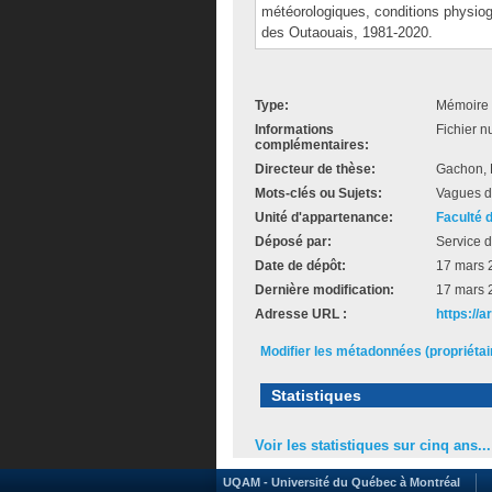
météorologiques, conditions physiogr
des Outaouais, 1981-2020.
Type:
Mémoire 
Informations
Fichier n
complémentaires:
Directeur de thèse:
Gachon, 
Mots-clés ou Sujets:
Vagues de
Unité d'appartenance:
Faculté 
Déposé par:
Service d
Date de dépôt:
17 mars 
Dernière modification:
17 mars 
Adresse URL :
https://
Modifier les métadonnées (propriéta
Statistiques
Voir les statistiques sur cinq ans...
UQAM - Université du Québec à Montréal