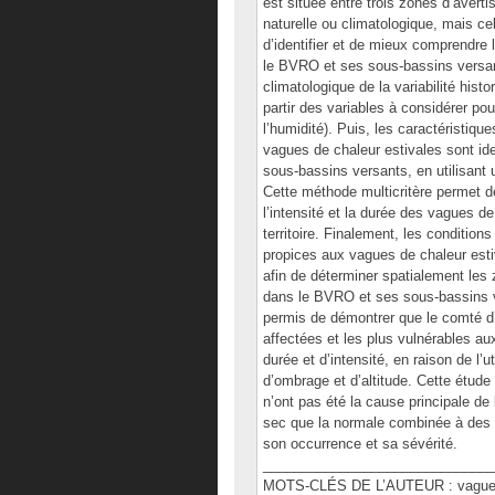
est située entre trois zones d’avert
naturelle ou climatologique, mais cel
d’identifier et de mieux comprendre
le BVRO et ses sous-bassins versant
climatologique de la variabilité his
partir des variables à considérer pou
l’humidité). Puis, les caractéristiqu
vagues de chaleur estivales sont id
sous-bassins versants, en utilisan
Cette méthode multicritère permet de
l’intensité et la durée des vagues de
territoire. Finalement, les conditio
propices aux vagues de chaleur estiv
afin de déterminer spatialement les 
dans le BVRO et ses sous-bassins v
permis de démontrer que le comté d
affectées et les plus vulnérables a
durée et d’intensité, en raison de l’u
d’ombrage et d’altitude. Cette étu
n’ont pas été la cause principale d
sec que la normale combinée à des 
son occurrence et sa sévérité.
______________________________
MOTS-CLÉS DE L’AUTEUR : vague de 