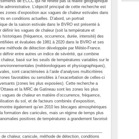
issements de ECCC qui ne reflète pas la réalité géographique
le administrative. L’objectif principal de cette recherche est
 les zones d’exposition aux vagues de chaleur estivales dans
s en conditions actuelles. D’abord, un portrait
torique de la saison estivale dans le BVRO est présenté à
r définir les vagues de chaleur (soit la température et
es historiques (fréquence, occurrence, durée, intensité) des
entifiées et évaluées de 1981 à 2020 dans le BVRO et ses
t une méthode de détection développée par Météo-France.
 définir entre autres un indice de sévérité, qui combine
 chaleur, basé sur les seuils de températures variables sur le
ns environnementales (météorologiques et physiographiques),
ales, sont caractérisées à l’aide d’analyses multicritères
zones favorables ou sensibles à l’exacerbation de celles-ci
ersants (zones les plus exposées). Cette recherche a
’Ottawa et la MRC de Gatineau sont les zones les plus
ux vagues de chaleur en matière d’occurrence, fréquence,
tilisation du sol, et de facteurs combinés d’exposition,
de montre également qu’en 2010 les blocages atmosphériques
e la formation des canicules, mais un régime de temps plus
anomalies positives de températures a grandement favorisé
_______________________________________________
chaleur, canicule, méthode de détection, conditions