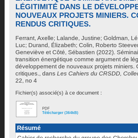
LÉGITIMITÉ DANS LE DÉVELOPP
NOUVEAUX PROJETS MINIERS. 
RENDUS CRITIQUES.
Ferrant, Axelle
;
Lalande, Justine
;
Goldman, Lé
Luc
;
Durand, Élizabeth
;
Colin, Roberto Steeve
Geneviève
et
Côté, Sébastien
(2022). Séminai
transition énergétique comme argument de légi
développement de nouveaux projets miniers.
critiques., dans
Les Cahiers du CRSDD, Colle
22, no 4
Fichier(s) associé(s) à ce document :
PDF
Télécharger (364kB)
Résumé
Cahier de recherche du groupe des Chercheu