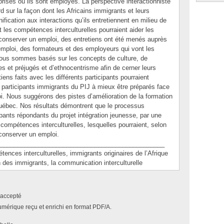
rises où ils sont employés. La perspective interactionniste
d sur la façon dont les Africains immigrants et leurs
ification aux interactions qu’ils entretiennent en milieu de
les compétences interculturelles pourraient aider les
conserver un emploi, des entretiens ont été menés auprès
emploi, des formateurs et des employeurs qui vont les
 nous sommes basés sur les concepts de culture, de
es et préjugés et d’ethnocentrisme afin de cerner leurs
iens faits avec les différents participants pourraient
 participants immigrants du PIJ à mieux être préparés face
. Nous suggérons des pistes d’amélioration de la formation
Québec. Nos résultats démontrent que le processus
ipants répondants du projet intégration jeunesse, par une
compétences interculturelles, lesquelles pourraient, selon
 conserver un emploi.
_______________________________________________
s interculturelles, immigrants originaires de l’Afrique
on des immigrants, la communication interculturelle
accepté
umérique reçu et enrichi en format PDF/A.