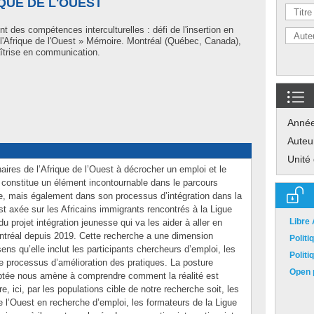
IQUE DE L'OUEST
 des compétences interculturelles : défi de l'insertion en
 l'Afrique de l'Ouest » Mémoire. Montréal (Québec, Canada),
îtrise en communication.
Anné
Auteu
Unité
ires de l’Afrique de l’Ouest à décrocher un emploi et le
 constitue un élément incontournable dans le parcours
e, mais également dans son processus d’intégration dans la
st axée sur les Africains immigrants rencontrés à la Ligue
Libre
 projet intégration jeunesse qui va les aider à aller en
ntréal depuis 2019. Cette recherche a une dimension
Polit
sens qu’elle inclut les participants chercheurs d’emploi, les
Polit
e processus d’amélioration des pratiques. La posture
Open p
ptée nous amène à comprendre comment la réalité est
re, ici, par les populations cible de notre recherche soit, les
de l’Ouest en recherche d’emploi, les formateurs de la Ligue