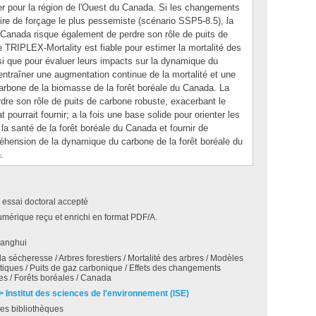
ier pour la région de l'Ouest du Canada. Si les changements
toire de forçage le plus pessemiste (scénario SSP5-8.5), la
du Canada risque également de perdre son rôle de puits de
 TRIPLEX-Mortality est fiable pour estimer la mortalité des
si que pour évaluer leurs impacts sur la dynamique du
traîner une augmentation continue de la mortalité et une
carbone de la biomasse de la forêt boréale du Canada. La
rdre son rôle de puits de carbone robuste, exacerbant le
 pourrait fournir; a la fois une base solide pour orienter les
 la santé de la forêt boréale du Canada et fournir de
éhension de la dynamique du carbone de la forêt boréale du
.
 essai doctoral accepté
umérique reçu et enrichi en format PDF/A.
anghui
la sécheresse / Arbres forestiers / Mortalité des arbres / Modèles
iques / Puits de gaz carbonique / Effets des changements
es / Forêts boréales / Canada
 > Institut des sciences de l'environnement (ISE)
es bibliothèques