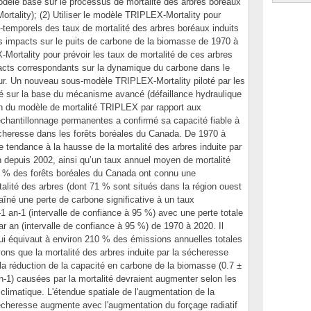
dèle basé sur le processus de mortalité des arbres boréaux
rtality); (2) Utiliser le modèle TRIPLEX-Mortality pour
-temporels des taux de mortalité des arbres boréaux induits
es impacts sur le puits de carbone de la biomasse de 1970 à
-Mortality pour prévoir les taux de mortalité de ces arbres
pacts correspondants sur la dynamique du carbone dans le
ur. Un nouveau sous-modèle TRIPLEX-Mortality piloté par les
é sur la base du mécanisme avancé (défaillance hydraulique
on du modèle de mortalité TRIPLEX par rapport aux
'échantillonnage permanentes a confirmé sa capacité fiable à
sécheresse dans les forêts boréales du Canada. De 1970 à
e tendance à la hausse de la mortalité des arbres induite par
 depuis 2002, ainsi qu’un taux annuel moyen de mortalité
3 % des forêts boréales du Canada ont connu une
talité des arbres (dont 71 % sont situés dans la région ouest
îné une perte de carbone significative à un taux
 an-1 (intervalle de confiance à 95 %) avec une perte totale
r an (intervalle de confiance à 95 %) de 1970 à 2020. Il
qui équivaut à environ 210 % des émissions annuelles totales
s que la mortalité des arbres induite par la sécheresse
la réduction de la capacité en carbone de la biomasse (0.7 ±
-1) causées par la mortalité devraient augmenter selon les
limatique. L'étendue spatiale de l'augmentation de la
sécheresse augmente avec l'augmentation du forçage radiatif