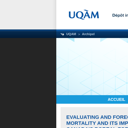
UQAM
Archipel
ACCUEIL
EVALUATING AND FORE
MORTALITY AND ITS I