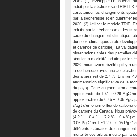
vise à (1) développer un nouveau mo
induit par la sécheresse (TRIPLEX-Mo
caractériser les changements spatio
par la sécheresse et en quantifier l
2020; (3) Utiliser le modèle TRIPLEX
induits par la sécheresse et les im
cadre du changement climatique fut
données climatiques a été développ
et carence de carbone). La validati
observations tirées des parcelles d
simuler la mortalité induite par la 
2020, nous avons révélé qu'il y a un
la sécheresse avec une accélération
des arbres est de 2.7 %. Environ 4
augmentation significative de la mor
du pays). Cette augmentation a entra
approximatif de 1.51 ± 0.29 MgC ha-1
approximative de 0.46 ± 0.09 PgC pa
s'agit d'un énorme flux de carbone 
de carbone du Canada. Nous prévoyon
(4.2 % ± 0.4 % ~ 7.2 % ± 0.4 %) et 
0.06 Pg C an-1 ~1.29 ± 0.05 Pg C an
différents scénarios de changement c
mortalité des arbres induite par la 