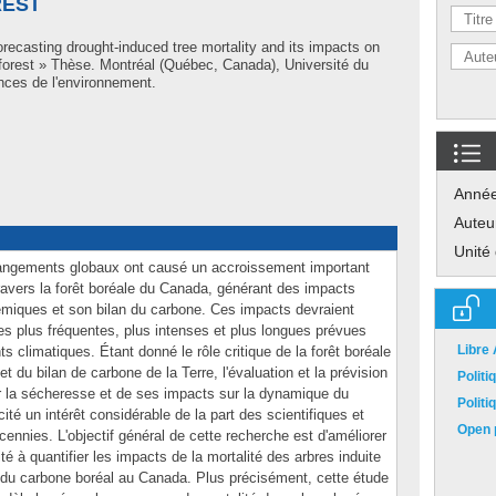
REST
recasting drought-induced tree mortality and its impacts on
forest » Thèse. Montréal (Québec, Canada), Université du
nces de l'environnement.
Anné
Auteu
Unité
ngements globaux ont causé un accroissement important
travers la forêt boréale du Canada, générant des impacts
émiques et son bilan du carbone. Ces impacts devraient
s plus fréquentes, plus intenses et plus longues prévues
Libre
 climatiques. Étant donné le rôle critique de la forêt boréale
 du bilan de carbone de la Terre, l'évaluation et la prévision
Polit
ar la sécheresse et de ses impacts sur la dynamique du
Polit
é un intérêt considérable de la part des scientifiques et
Open p
ennies. L'objectif général de cette recherche est d'améliorer
é à quantifier les impacts de la mortalité des arbres induite
 du carbone boréal au Canada. Plus précisément, cette étude