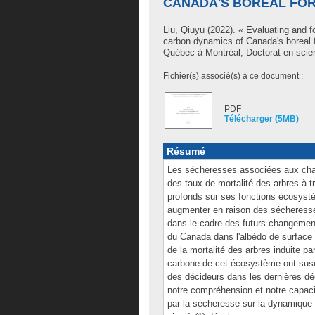
CANADA'S BOREAL FO
Liu, Qiuyu
(2022). « Evaluating and fo
carbon dynamics of Canada's boreal 
Québec à Montréal, Doctorat en scie
Fichier(s) associé(s) à ce document :
PDF
Télécharger (5MB)
Résumé
Les sécheresses associées aux cha
des taux de mortalité des arbres à 
profonds sur ses fonctions écosyst
augmenter en raison des sécheresse
dans le cadre des futurs changements
du Canada dans l'albédo de surface et
de la mortalité des arbres induite p
carbone de cet écosystème ont suscit
des décideurs dans les dernières déc
notre compréhension et notre capacit
par la sécheresse sur la dynamique