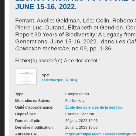
JUNE 15-16, 2022.
Ferrant, Axelle
;
Goldman, Léa
;
Colin, Roberto
Pierre-Luc
;
Durand, Élizabeth
et
Gendron, Cor
Report 30 Years of Biodiversity: A Legacy from
Generations. June 15-16, 2022., dans
Les Ca
Collection recherche
, no 09, pp. 1-36.
Fichier(s) associé(s) à ce document :
PDF
Télécharger (371kB)
Type:
Compte rendu
Mots-clés ou Sujets:
Biodiversity
Unité d'appartenance:
École des sciences de la gestion
Déposé par:
Corinne Gendron
Date de dépôt:
20 janv. 2023 19:06
Dernière modification:
20 janv. 2023 19:06
Adresse URL :
https://archipel.uqam.ca/secure/id/eprint