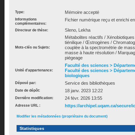
Mémoire accepté
Type:
Informations
Fichier numérique reçu et enrichi e
complémentaires:
Sleno, Lekha
Directeur de thèse:
Métabolites réactifs / Xénobiotiques
tiénilique / Œstrogènes / Chromato
couplée à la spectrométrie de mas
Mots-clés ou Sujets:
masse à haute résolution / Marquag
piégeage
Faculté des sciences > Départem
Faculté des sciences > Départem
Unité d'appartenance:
biologiques
Service des bibliothèques
Déposé par:
18 janv. 2023 12:22
Date de dépôt:
24 févr. 2026 13:55
Dernière modification:
https://archipel.uqam.ca/secure/i
Adresse URL :
Modifier les métadonnées (propriétaire du document)
Statistiques