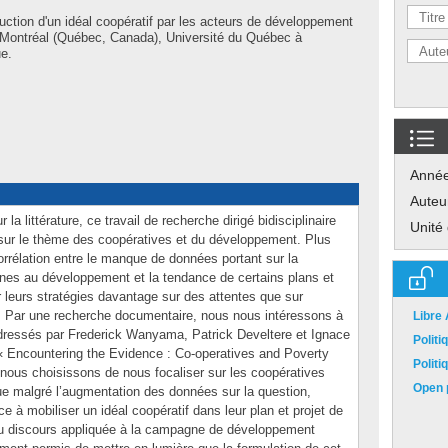
uction d'un idéal coopératif par les acteurs de développement
gé. Montréal (Québec, Canada), Université du Québec à
ue.
Anné
Auteu
 la littérature, ce travail de recherche dirigé bidisciplinaire
Unité
n sur le thème des coopératives et du développement. Plus
orrélation entre le manque de données portant sur la
aines au développement et la tendance de certains plans et
 leurs stratégies davantage sur des attentes que sur
s. Par une recherche documentaire, nous nous intéressons à
Libre
 dressés par Frederick Wanyama, Patrick Develtere et Ignace
Polit
lé « Encountering the Evidence : Co-operatives and Poverty
Polit
, nous choisissons de nous focaliser sur les coopératives
Open p
e malgré l’augmentation des données sur la question,
e à mobiliser un idéal coopératif dans leur plan et projet de
du discours appliquée à la campagne de développement