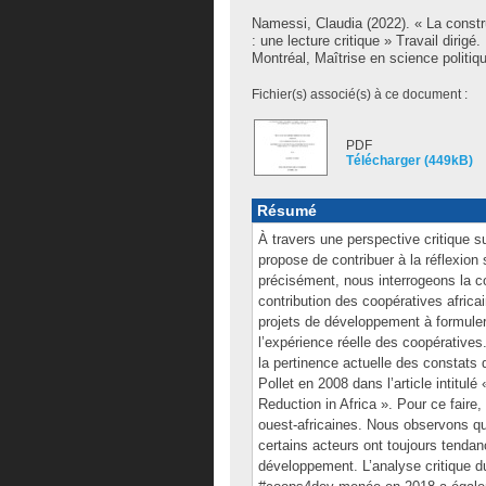
Namessi, Claudia
(2022). « La constr
: une lecture critique » Travail diri
Montréal, Maîtrise en science politiq
Fichier(s) associé(s) à ce document :
PDF
Télécharger (449kB)
Résumé
À travers une perspective critique sur
propose de contribuer à la réflexio
précisément, nous interrogeons la c
contribution des coopératives afric
projets de développement à formuler
l’expérience réelle des coopérative
la pertinence actuelle des constats
Pollet en 2008 dans l’article intitu
Reduction in Africa ». Pour ce faire
ouest-africaines. Nous observons qu
certains acteurs ont toujours tendanc
développement. L’analyse critique 