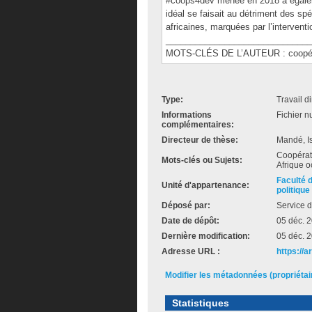
#coops4dev menée en 2018 a égaleme
idéal se faisait au détriment des spé
africaines, marquées par l’interventi
______________________________
MOTS-CLÉS DE L’AUTEUR : coopéra
Type:
Travail d
Informations
Fichier n
complémentaires:
Directeur de thèse:
Mandé, I
Coopérat
Mots-clés ou Sujets:
Afrique o
Faculté 
Unité d'appartenance:
politique
Déposé par:
Service d
Date de dépôt:
05 déc. 
Dernière modification:
05 déc. 
Adresse URL :
https://
Modifier les métadonnées (propriéta
Statistiques