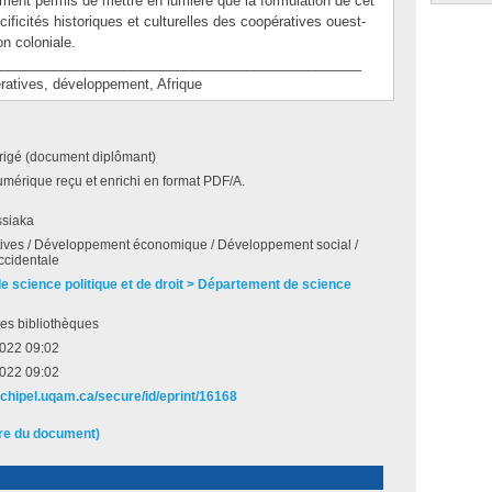
nt permis de mettre en lumière que la formulation de cet
cificités historiques et culturelles des coopératives ouest-
on coloniale.
_______________________________________________
tives, développement, Afrique
irigé (document diplômant)
umérique reçu et enrichi en format PDF/A.
ssiaka
ives / Développement économique / Développement social /
ccidentale
de science politique et de droit > Département de science
es bibliothèques
2022 09:02
2022 09:02
archipel.uqam.ca/secure/id/eprint/16168
ire du document)