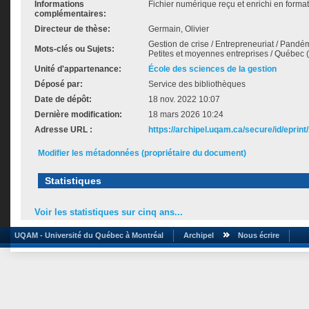
Informations
Fichier numérique reçu et enrichi en forma
complémentaires:
Directeur de thèse:
Germain, Olivier
Gestion de crise / Entrepreneuriat / Pande
Mots-clés ou Sujets:
Petites et moyennes entreprises / Québec 
Unité d'appartenance:
École des sciences de la gestion
Déposé par:
Service des bibliothèques
Date de dépôt:
18 nov. 2022 10:07
Dernière modification:
18 mars 2026 10:24
Adresse URL :
https://archipel.uqam.ca/secure/id/eprint
Modifier les métadonnées (propriétaire du document)
Statistiques
Voir les statistiques sur cinq ans...
UQAM - Université du Québec à Montréal
Archipel
Nous écrire