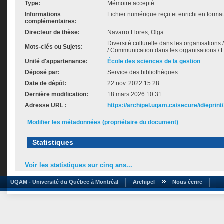
Type:
Mémoire accepté
Informations
Fichier numérique reçu et enrichi en forma
complémentaires:
Directeur de thèse:
Navarro Flores, Olga
Diversité culturelle dans les organisations
Mots-clés ou Sujets:
/ Communication dans les organisations / E
Unité d'appartenance:
École des sciences de la gestion
Déposé par:
Service des bibliothèques
Date de dépôt:
22 nov. 2022 15:28
Dernière modification:
18 mars 2026 10:31
Adresse URL :
https://archipel.uqam.ca/secure/id/eprint
Modifier les métadonnées (propriétaire du document)
Statistiques
Voir les statistiques sur cinq ans...
UQAM - Université du Québec à Montréal
Archipel
Nous écrire