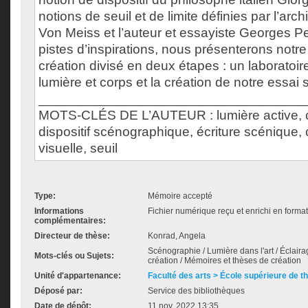
notions de seuil et de limite définies par l’arch
Von Meiss et l’auteur et essayiste Georges Pe
pistes d’inspirations, nous présenterons notr
création divisé en deux étapes : un laboratoir
lumière et corps et la création de notre essai
___________________________________
MOTS-CLÉS DE L’AUTEUR : lumière active, c
dispositif scénographique, écriture scénique,
visuelle, seuil
Type:
Mémoire accepté
Informations
Fichier numérique reçu et enrichi en forma
complémentaires:
Directeur de thèse:
Konrad, Angela
Scénographie / Lumière dans l'art / Éclai
Mots-clés ou Sujets:
création / Mémoires et thèses de création
Unité d'appartenance:
Faculté des arts > École supérieure de t
Déposé par:
Service des bibliothèques
Date de dépôt:
11 nov. 2022 13:35