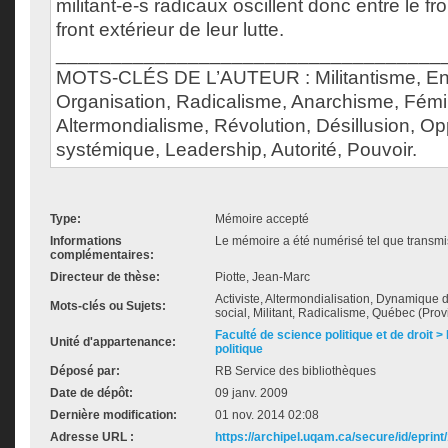
militant-e-s radicaux oscillent donc entre le fron
front extérieur de leur lutte.
___________________________________
MOTS-CLÉS DE L’AUTEUR : Militantisme, E
Organisation, Radicalisme, Anarchisme, Fémini
Altermondialisme, Révolution, Désillusion, O
systémique, Leadership, Autorité, Pouvoir.
Type:
Mémoire accepté
Informations
Le mémoire a été numérisé tel que transmis
complémentaires:
Directeur de thèse:
Piotte, Jean-Marc
Activiste, Altermondialisation, Dynamiqu
Mots-clés ou Sujets:
social, Militant, Radicalisme, Québec (Prov
Faculté de science politique et de droit
Unité d'appartenance:
politique
Déposé par:
RB Service des bibliothèques
Date de dépôt:
09 janv. 2009
Dernière modification:
01 nov. 2014 02:08
Adresse URL :
https://archipel.uqam.ca/secure/id/eprint