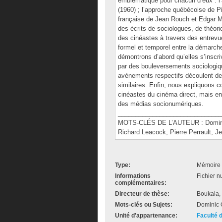
emblématique pour chacun d’eux : l
(1960) ; l’approche québécoise de Pi
française de Jean Rouch et Edgar Mo
des écrits de sociologues, de théori
des cinéastes à travers des entrevu
formel et temporel entre la démarch
démontrons d’abord qu’elles s’insc
par des bouleversements sociologiq
avènements respectifs découlent de
similaires. Enfin, nous expliquons 
cinéastes du cinéma direct, mais e
des médias socionumériques.
______________________________
MOTS-CLÉS DE L’AUTEUR : Dominic 
Richard Leacock, Pierre Perrault, 
Type:
Mémoire 
Informations
Fichier n
complémentaires:
Directeur de thèse:
Boukala,
Mots-clés ou Sujets:
Dominic G
Unité d'appartenance:
Faculté 