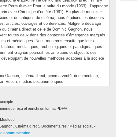
’approche états-unienne de Richard Leacock avec Primary
erre Perrault avec Pour la suite du monde (1963) ; l’approche
rin avec Chronique d’un été (1961). En plus de mobiliser
ciens et de critiques de cinéma, nous étudions les discours
es, articles, ouvrages et conférences. Malgré le décalage
e du cinéma direct et celle de Dominic Gagnon, nous
rivent toutes deux dans des contextes d’émergence marqués
ues et médiatiques. Nous montrons ensuite que leurs
 facteurs médiatiques, technologiques et paradigmatiques
comment Gagnon poursuit les ambitions et objectifs des
n développant de nouvelles méthodes adaptées à la société
_______________________________________________
Gagnon, cinéma direct, cinéma-vérité, documentaire,
Jean Rouch, médias socionumériques.
accepté
umérique reçu et enrichi en format PDF/A.
 Mouloud
agnon / Cinéma direct / Documentaires / Médias sociaux
de communication