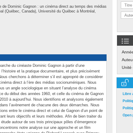
e de Dominic Gagnon : un cinéma direct au temps des médias
al (Québec, Canada), Université du Québec à Montréal,
Anné
Auteu
marche du cinéaste Dominic Gagnon à partir d’une
Unité
s l’histoire et la pratique documentaire, et plus précisément
Nous cherchons à déterminer s’il est approprié de considérer
néma direct à l’ère des médias socionumériques. Nous
ous un angle sociologique en situant l’analyse du cinéma
ce du début des années 1960, et celle du cinéma de Gagnon
Libre
2010 à aujourd’hui. Nous identifions et analysons également
Polit
ts dans l’avènement de chacune des deux démarches. Nous
Polit
tions entre le cinéma direct et celui de Gagnon d’un point de
Open p
nt leurs objectifs et leurs méthodes. Afin de bien traiter du
 étude autour de ses trois principaux pôles d’émergence
oncentrons notre analyse sur une approche et un film