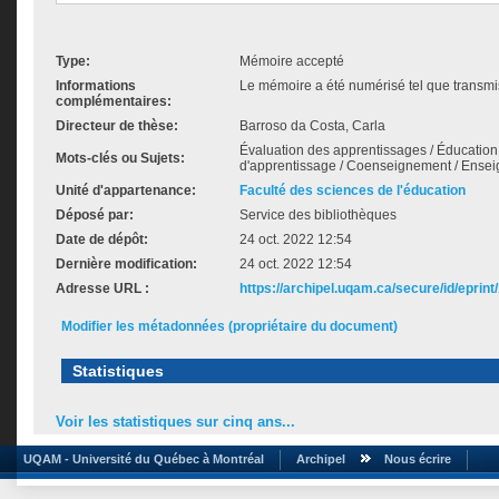
Type:
Mémoire accepté
Informations
Le mémoire a été numérisé tel que transmis
complémentaires:
Directeur de thèse:
Barroso da Costa, Carla
Évaluation des apprentissages / Éducation i
Mots-clés ou Sujets:
d'apprentissage / Coenseignement / Ensei
Unité d'appartenance:
Faculté des sciences de l'éducation
Déposé par:
Service des bibliothèques
Date de dépôt:
24 oct. 2022 12:54
Dernière modification:
24 oct. 2022 12:54
Adresse URL :
https://archipel.uqam.ca/secure/id/eprint
Modifier les métadonnées (propriétaire du document)
Statistiques
Voir les statistiques sur cinq ans...
UQAM - Université du Québec à Montréal
Archipel
Nous écrire