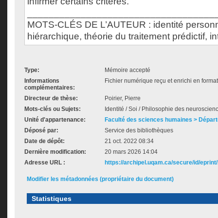
infirmer certains critères.
___________________________________
MOTS-CLÉS DE L’AUTEUR : identité personne
hiérarchique, théorie du traitement prédictif, in
Type:
Mémoire accepté
Informations
Fichier numérique reçu et enrichi en forma
complémentaires:
Directeur de thèse:
Poirier, Pierre
Mots-clés ou Sujets:
Identité / Soi / Philosophie des neuroscien
Unité d'appartenance:
Faculté des sciences humaines > Départ
Déposé par:
Service des bibliothèques
Date de dépôt:
21 oct. 2022 08:34
Dernière modification:
20 mars 2026 14:04
Adresse URL :
https://archipel.uqam.ca/secure/id/eprint
Modifier les métadonnées (propriétaire du document)
Statistiques