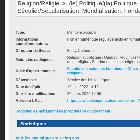
Religion/Religieux, (le) Politique/(la) Politique,
Séculier/Sécularisation, Mondialisation, Fon
Type:
Mémoire accepté
Informations
Fichier numérique reçu et enrichi en forma
complémentaires:
Directeur de thèse:
Foisy, Catherine
Religion et politique / Québec (Province) / Rel
Mots-clés ou Sujets:
de la religion / Fondamentalisme religieux
Faculté des sciences humaines > Dépar
Unité d'appartenance:
religions
Déposé par:
Service des bibliothèques
Date de dépôt:
19 oct. 2022 14:12
Dernière modification:
20 mars 2026 14:06
Adresse URL :
https://archipel.uqam.ca/secure/id/eprint
Modifier les métadonnées (propriétaire du document)
Statistiques
Voir les statistiques sur cinq ans...