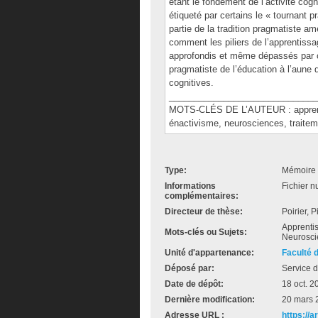
étant le fondement de l’activité co
étiqueté par certains le « tournant 
partie de la tradition pragmatiste am
comment les piliers de l’apprentiss
approfondis et même dépassés par ce
pragmatiste de l’éducation à l’aun
cognitives.
______________________________
MOTS-CLÉS DE L’AUTEUR : apprentis
énactivisme, neurosciences, traiteme
Type:
Mémoire 
Informations
Fichier n
complémentaires:
Directeur de thèse:
Poirier, P
Apprentis
Mots-clés ou Sujets:
Neurosci
Unité d'appartenance:
Faculté 
Déposé par:
Service d
Date de dépôt:
18 oct. 2
Dernière modification:
20 mars 
Adresse URL :
https://