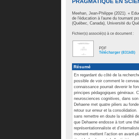
PRAGMATIQUE EN SCIE
Meehan, Jean-Philippe
(2021). « Edu
de l'éducation à l'aune du tournant 
(Québec, Canada), Université du Québ
Fichier(s) associé(s) à ce document :
PDF
Télécharger (831kB)
Résumé
En regardant du côté de la recherche
possible de voir comment le cerveau
connaissance pourrait devenir le fo
principes pédagogiques généraux. C’
neurosciences cognitives, dans son 
Dehaene met quatre piliers au fondem
retour sur erreur et la consolidation
sans remettre en doute la validité de
que Dehaene endosse à tort une théor
représentationnaliste et d’internali
moment mettent l’action en avant-