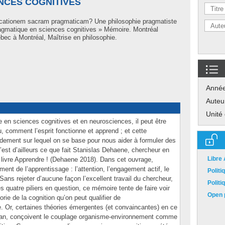
NCES COGNITIVES
cationem sacram pragmaticam? Une philosophie pragmatiste
pragmatique en sciences cognitives » Mémoire. Montréal
ec à Montréal, Maîtrise en philosophie.
Anné
Auteu
Unité
 en sciences cognitives et en neurosciences, il peut être
, comment l’esprit fonctionne et apprend ; et cette
ndement sur lequel on se base pour nous aider à formuler des
est d’ailleurs ce que fait Stanislas Dehaene, chercheur en
Libre
livre Apprendre ! (Dehaene 2018). Dans cet ouvrage,
ent de l’apprentissage : l’attention, l’engagement actif, le
Polit
. Sans rejeter d’aucune façon l’excellent travail du chercheur,
Polit
s quatre piliers en question, ce mémoire tente de faire voir
Open p
ie de la cognition qu’on peut qualifier de
ste. Or, certaines théories émergentes (et convaincantes) en ce
plan, conçoivent le couplage organisme-environnement comme