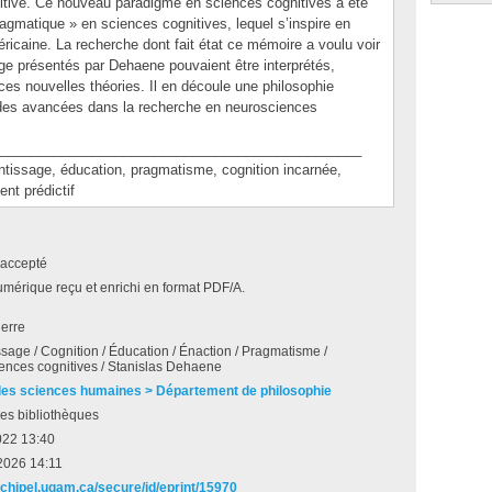
gnitive. Ce nouveau paradigme en sciences cognitives a été
pragmatique » en sciences cognitives, lequel s’inspire en
éricaine. La recherche dont fait état ce mémoire a voulu voir
age présentés par Dehaene pouvaient être interprétés,
s nouvelles théories. Il en découle une philosophie
e des avancées dans la recherche en neurosciences
_______________________________________________
sage, éducation, pragmatisme, cognition incarnée,
nt prédictif
accepté
umérique reçu et enrichi en format PDF/A.
ierre
sage / Cognition / Éducation / Énaction / Pragmatisme /
ences cognitives / Stanislas Dehaene
des sciences humaines > Département de philosophie
es bibliothèques
022 13:40
2026 14:11
archipel.uqam.ca/secure/id/eprint/15970