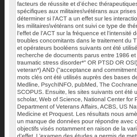
facteurs de réussite et d’échec thérapeutique
spécifiques aux militaires\vétérans aux prise
déterminer si l’ACT a un effet sur les interact
les militaires\vétérans ont suivi ce type de thé
l’effet de l’ACT sur la fréquence et l’intensi
troubles concomitants dans le traitement du 
et opérateurs booléens suivants ont été utilisé
recherche de documents parus entre 1986 et 
traumatic stress disorder*" OR PTSD OR OSI)
veteran*) AND ("acceptance and commitment 
mots clés ont été utilisés auprès des bases 
Medline, PsychINFO, pubMed, The Cochrane 
SCOPUS. Ensuite, les sites suivants ont été u
scholar, Web of Science, National Center fo
Department of Veterans Affairs, ACBS, US Nati
Medicine et Proquest. Les résultats nous amè
un manque de données pour répondre avec ce
objectifs visés notamment en raison de la varia
d’effet. L’examen des études a permis de met