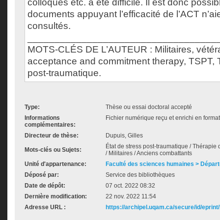
colloques etc. a été difficile. Il est donc possi
documents appuyant l’efficacité de l’ACT n’aie
consultés.
___________________________________
MOTS-CLÉS DE L’AUTEUR : Militaires, vétér
acceptance and commitment therapy, TSPT, T
post-traumatique.
Type:
Thèse ou essai doctoral accepté
Informations
Fichier numérique reçu et enrichi en forma
complémentaires:
Directeur de thèse:
Dupuis, Gilles
État de stress post-traumatique / Thérapi
Mots-clés ou Sujets:
/ Militaires / Anciens combattants
Unité d'appartenance:
Faculté des sciences humaines > Dépar
Déposé par:
Service des bibliothèques
Date de dépôt:
07 oct. 2022 08:32
Dernière modification:
22 nov. 2022 11:54
Adresse URL :
https://archipel.uqam.ca/secure/id/eprint